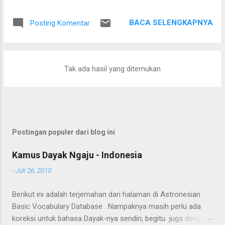
Setelah saling menyapa, percakapan kami berkembang
mengenai proses pengolahan rotan hingga menjadi bahan
BACA SELENGKAPNYA
Posting Komentar
baku tikar anyaman. Di tangan masyarakat setempat, rotan
berduri yang tumbuh liar menjulang di antara pepohonan
ternyata dapat diolah menjadi barang yang bermanfaat dan
memiliki nilai ekonomi. Bapak tersebut bercerita bahwa rotan
Tak ada hasil yang ditemukan
yang sedang dibersihkannya berasal dari kebun karet yang
juga ditanami rotan. Tanaman itu diperkirakan telah berusia
sekitar sepuluh tahun. Rotan dikenal memiliki banyak duri
sehingga tidak mudah untuk ditarik dan dipanen. Menurutnya,
sebelum menarik rotan, duri-duri pada bagian batang yang
Postingan populer dari blog ini
akan dipegang harus dibersihkan terlebih dahulu. Setelah
bagian tersebut aman, barulah rotan dapat...
Kamus Dayak Ngaju - Indonesia
-
Juli 26, 2010
Berikut ini adalah terjemahan dari halaman di Astronesian
Basic Vocabulary Database . Nampaknya masih perlu ada
koreksi untuk bahasa Dayak-nya sendiri, begitu juga dengan