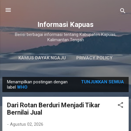
Langsung ke konten utama
Informasi Kapuas
Berisi berbagai informasi tentang Kabupaten Kapuas,
Kalimantan Tengah
KAMUS DAYAK NGAJU
PRIVACY POLICY
LAINNYA…
PERSYARATAN LAYANAN
Menampilkan postingan dengan
TUNJUKKAN SEMUA
P
label
WHO
o
s
Dari Rotan Berduri Menjadi Tikar
t
Bernilai Jual
i
n
-
Agustus 02, 2026