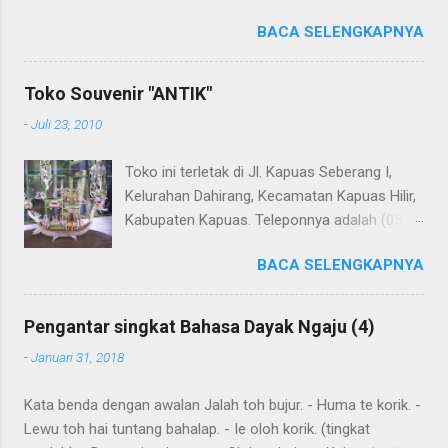
terjemahannya. Untuk penerjemahan menggunakan Google
BACA SELENGKAPNYA
Translate . Koreksi bahasa dibantu oleh Dra. Hernawaty,
M.Kes. Untuk koreksi dari halaman ini dapat diberikan pada
komentar. Upaya penerjemahan Kamus Bahasa Dayak -
Toko Souvenir "ANTIK"
Jerman sedang berlangsung, dapat dipantau pada: Kamus
-
Juli 23, 2010
Dayak Ngaju - Indonesia .
Toko ini terletak di Jl. Kapuas Seberang I,
Kelurahan Dahirang, Kecamatan Kapuas Hilir,
Kabupaten Kapuas. Teleponnya adalah (0513)
23655. Toko ini menjual berbagai souvenir
BACA SELENGKAPNYA
khas Kapuas seperti perahu naga yang
terbuat dari getah nyatu (sebagaimana
tampak dalam gambar berikut ini): Perahu
Pengantar singkat Bahasa Dayak Ngaju (4)
naga dari getah nyatu
-
Januari 31, 2018
Kata benda dengan awalan Jalah toh bujur. - Huma te korik. -
Lewu toh hai tuntang bahalap. - Ie oloh korik. (tingkat