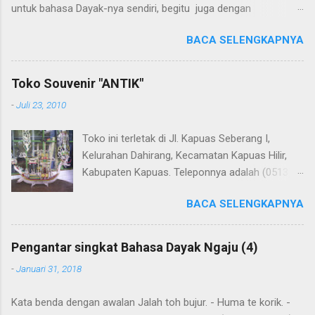
untuk bahasa Dayak-nya sendiri, begitu juga dengan
terjemahannya. Untuk penerjemahan menggunakan Google
BACA SELENGKAPNYA
Translate . Koreksi bahasa dibantu oleh Dra. Hernawaty, M.Kes.
Untuk koreksi dari halaman ini dapat diberikan pada komentar.
Upaya penerjemahan Kamus Bahasa Dayak - Jerman sedang
Toko Souvenir "ANTIK"
berlangsung, dapat dipantau pada: Kamus Dayak Ngaju -
-
Juli 23, 2010
Indonesia .
Toko ini terletak di Jl. Kapuas Seberang I,
Kelurahan Dahirang, Kecamatan Kapuas Hilir,
Kabupaten Kapuas. Teleponnya adalah (0513)
23655. Toko ini menjual berbagai souvenir khas
BACA SELENGKAPNYA
Kapuas seperti perahu naga yang terbuat dari
getah nyatu (sebagaimana tampak dalam
gambar berikut ini): Perahu naga dari getah
Pengantar singkat Bahasa Dayak Ngaju (4)
nyatu
-
Januari 31, 2018
Kata benda dengan awalan Jalah toh bujur. - Huma te korik. -