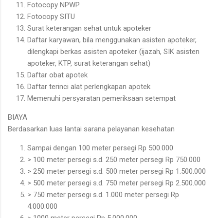
Fotocopy NPWP
Fotocopy SITU
Surat keterangan sehat untuk apoteker
Daftar karyawan, bila menggunakan asisten apoteker,
dilengkapi berkas asisten apoteker (ijazah, SIK asisten
apoteker, KTP, surat keterangan sehat)
Daftar obat apotek
Daftar terinci alat perlengkapan apotek
Memenuhi persyaratan pemeriksaan setempat
BIAYA
Berdasarkan luas lantai sarana pelayanan kesehatan
Sampai dengan 100 meter persegi Rp 500.000
> 100 meter persegi s.d. 250 meter persegi Rp 750.000
> 250 meter persegi s.d. 500 meter persegi Rp 1.500.000
> 500 meter persegi s.d. 750 meter persegi Rp 2.500.000
> 750 meter persegi s.d. 1.000 meter persegi Rp
4.000.000
> 1000 meter persegi Rp 5.000.000