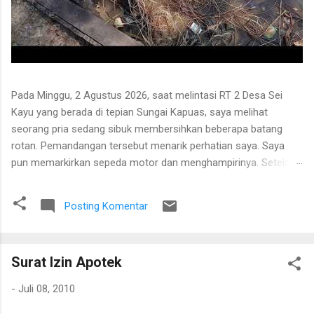
Pada Minggu, 2 Agustus 2026, saat melintasi RT 2 Desa Sei
Kayu yang berada di tepian Sungai Kapuas, saya melihat
seorang pria sedang sibuk membersihkan beberapa batang
rotan. Pemandangan tersebut menarik perhatian saya. Saya
pun memarkirkan sepeda motor dan menghampirinya. Setelah
saling menyapa, percakapan kami berkembang mengenai
proses pengolahan rotan hingga menjadi bahan baku tikar
Posting Komentar
anyaman. Di tangan masyarakat setempat, rotan berduri yang
tumbuh liar menjulang di antara pepohonan ternyata dapat
diolah menjadi barang yang bermanfaat dan memiliki nilai
Surat Izin Apotek
ekonomi. Bapak tersebut bercerita bahwa rotan yang sedang
dibersihkannya berasal dari kebun karet yang juga ditanami
-
Juli 08, 2010
rotan. Tanaman itu diperkirakan telah berusia sekitar sepuluh
tahun. Rotan dikenal memiliki banyak duri sehingga tidak mudah