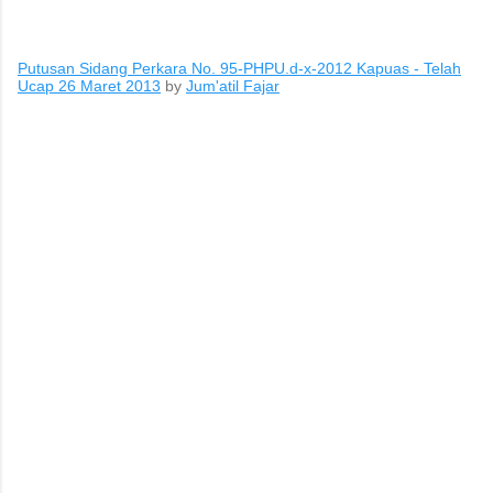
untuk ditarik dan dipanen. Menurutnya, sebelum menarik rotan,
duri-duri pada bagian batang yang akan dipegang harus
Putusan Sidang Perkara No. 95-PHPU.d-x-2012 Kapuas - Telah
dibersihkan terlebih dahulu. Setelah bagian tersebut aman,
Ucap 26 Maret 2013
by
Jum'atil Fajar
barulah rotan dapat...