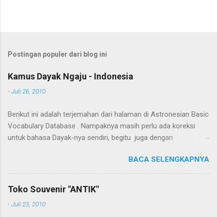
Postingan populer dari blog ini
Kamus Dayak Ngaju - Indonesia
-
Juli 26, 2010
Berikut ini adalah terjemahan dari halaman di Astronesian Basic
Vocabulary Database . Nampaknya masih perlu ada koreksi
untuk bahasa Dayak-nya sendiri, begitu juga dengan
terjemahannya. Untuk penerjemahan menggunakan Google
BACA SELENGKAPNYA
Translate . Koreksi bahasa dibantu oleh Dra. Hernawaty, M.Kes.
Untuk koreksi dari halaman ini dapat diberikan pada komentar.
Upaya penerjemahan Kamus Bahasa Dayak - Jerman sedang
Toko Souvenir "ANTIK"
berlangsung, dapat dipantau pada: Kamus Dayak Ngaju -
-
Juli 23, 2010
Indonesia .