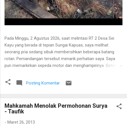
Pada Minggu, 2 Agustus 2026, saat melintasi RT 2 Desa Sei
Kayu yang berada di tepian Sungai Kapuas, saya melihat
seorang pria sedang sibuk membersihkan beberapa batang
rotan. Pemandangan tersebut menarik perhatian saya. Saya
pun memarkirkan sepeda motor dan menghampirinya. Setelah
saling menyapa, percakapan kami berkembang mengenai
proses pengolahan rotan hingga menjadi bahan baku tikar
Posting Komentar
anyaman. Di tangan masyarakat setempat, rotan berduri yang
tumbuh liar menjulang di antara pepohonan ternyata dapat
diolah menjadi barang yang bermanfaat dan memiliki nilai
Mahkamah Menolak Permohonan Surya
ekonomi. Bapak tersebut bercerita bahwa rotan yang sedang
- Taufik
dibersihkannya berasal dari kebun karet yang juga ditanami
rotan. Tanaman itu diperkirakan telah berusia sekitar sepuluh
-
Maret 26, 2013
tahun. Rotan dikenal memiliki banyak duri sehingga tidak mudah