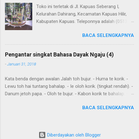
Toko ini terletak di Jl. Kapuas Seberang I,
Kelurahan Dahirang, Kecamatan Kapuas Hilir,
Kabupaten Kapuas. Teleponnya adalah (0513)
23655. Toko ini menjual berbagai souvenir khas
BACA SELENGKAPNYA
Kapuas seperti perahu naga yang terbuat dari
getah nyatu (sebagaimana tampak dalam
gambar berikut ini): Perahu naga dari getah
Pengantar singkat Bahasa Dayak Ngaju (4)
nyatu
-
Januari 31, 2018
Kata benda dengan awalan Jalah toh bujur. - Huma te korik. -
Lewu toh hai tuntang bahalap. - Ie oloh korik. (tingkat rendah). -
Danum jetoh papa. - Oloh te bujur. - Kabon korik te bahalap. -
Huma toh dia hai. - Andau toh andau hai. Kalimat sederhana
BACA SELENGKAPNYA
yang dibentuk dari kata sehari-hari Ingat: Kalimat biasanya
dimulai dengan subyek , diikuti dengan predikat dan obyek .
Diawal kalimat anda juga meletakkan kata yang harus
ditekankan. Kemurnia suku juga penting. Tensesnya dibentuk
Diberdayakan oleh Blogger
oleh "aton", nya; "jari", sudah; "kareh," masa depan, akan, dan