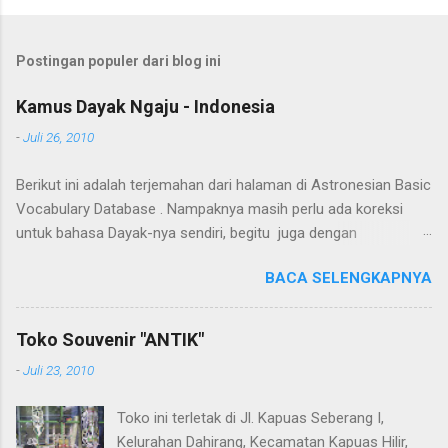
Postingan populer dari blog ini
Kamus Dayak Ngaju - Indonesia
-
Juli 26, 2010
Berikut ini adalah terjemahan dari halaman di Astronesian Basic
Vocabulary Database . Nampaknya masih perlu ada koreksi
untuk bahasa Dayak-nya sendiri, begitu juga dengan
terjemahannya. Untuk penerjemahan menggunakan Google
BACA SELENGKAPNYA
Translate . Koreksi bahasa dibantu oleh Dra. Hernawaty, M.Kes.
Untuk koreksi dari halaman ini dapat diberikan pada komentar.
Upaya penerjemahan Kamus Bahasa Dayak - Jerman sedang
Toko Souvenir "ANTIK"
berlangsung, dapat dipantau pada: Kamus Dayak Ngaju -
-
Juli 23, 2010
Indonesia .
Toko ini terletak di Jl. Kapuas Seberang I,
Kelurahan Dahirang, Kecamatan Kapuas Hilir,