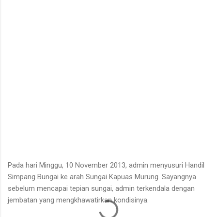
untuk ditarik dan dipanen. Menurutnya, sebelum menarik rotan,
duri-duri pada bagian batang yang akan dipegang harus
dibersihkan terlebih dahulu. Setelah bagian tersebut aman,
barulah rotan dapat...
Pada hari Minggu, 10 November 2013, admin menyusuri Handil
Simpang Bungai ke arah Sungai Kapuas Murung. Sayangnya
sebelum mencapai tepian sungai, admin terkendala dengan
jembatan yang mengkhawatirkan kondisinya.