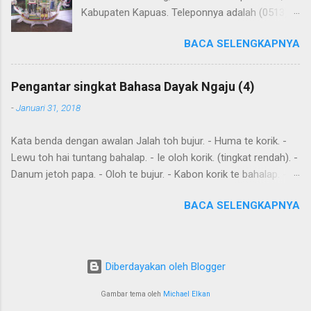
Kabupaten Kapuas. Teleponnya adalah (0513)
23655. Toko ini menjual berbagai souvenir khas
BACA SELENGKAPNYA
Kapuas seperti perahu naga yang terbuat dari
getah nyatu (sebagaimana tampak dalam
gambar berikut ini): Perahu naga dari getah
Pengantar singkat Bahasa Dayak Ngaju (4)
nyatu
-
Januari 31, 2018
Kata benda dengan awalan Jalah toh bujur. - Huma te korik. -
Lewu toh hai tuntang bahalap. - Ie oloh korik. (tingkat rendah). -
Danum jetoh papa. - Oloh te bujur. - Kabon korik te bahalap. -
Huma toh dia hai. - Andau toh andau hai. Kalimat sederhana
BACA SELENGKAPNYA
yang dibentuk dari kata sehari-hari Ingat: Kalimat biasanya
dimulai dengan subyek , diikuti dengan predikat dan obyek .
Diawal kalimat anda juga meletakkan kata yang harus
ditekankan. Kemurnia suku juga penting. Tensesnya dibentuk
Diberdayakan oleh Blogger
oleh "aton", nya; "jari", sudah; "kareh," masa depan, akan, dan
"akan," akan, harus, semuanya mendahului kata kerja. Seringkali
Gambar tema oleh
Michael Elkan
tense hanya hasil dari konteks. omba, pergi bersama-sama awi