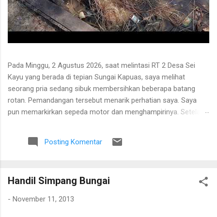
Pada Minggu, 2 Agustus 2026, saat melintasi RT 2 Desa Sei
Kayu yang berada di tepian Sungai Kapuas, saya melihat
seorang pria sedang sibuk membersihkan beberapa batang
rotan. Pemandangan tersebut menarik perhatian saya. Saya
pun memarkirkan sepeda motor dan menghampirinya. Setelah
saling menyapa, percakapan kami berkembang mengenai
proses pengolahan rotan hingga menjadi bahan baku tikar
Posting Komentar
anyaman. Di tangan masyarakat setempat, rotan berduri yang
tumbuh liar menjulang di antara pepohonan ternyata dapat
diolah menjadi barang yang bermanfaat dan memiliki nilai
Handil Simpang Bungai
ekonomi. Bapak tersebut bercerita bahwa rotan yang sedang
dibersihkannya berasal dari kebun karet yang juga ditanami
-
November 11, 2013
rotan. Tanaman itu diperkirakan telah berusia sekitar sepuluh
tahun. Rotan dikenal memiliki banyak duri sehingga tidak mudah