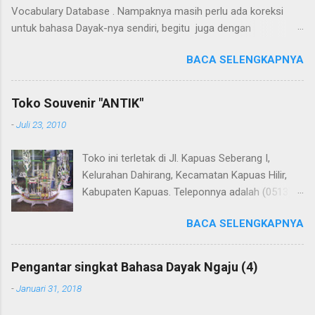
Vocabulary Database . Nampaknya masih perlu ada koreksi
untuk bahasa Dayak-nya sendiri, begitu juga dengan
terjemahannya. Untuk penerjemahan menggunakan Google
BACA SELENGKAPNYA
Translate . Koreksi bahasa dibantu oleh Dra. Hernawaty, M.Kes.
Untuk koreksi dari halaman ini dapat diberikan pada komentar.
Upaya penerjemahan Kamus Bahasa Dayak - Jerman sedang
Toko Souvenir "ANTIK"
berlangsung, dapat dipantau pada: Kamus Dayak Ngaju -
-
Juli 23, 2010
Indonesia .
Toko ini terletak di Jl. Kapuas Seberang I,
Kelurahan Dahirang, Kecamatan Kapuas Hilir,
Kabupaten Kapuas. Teleponnya adalah (0513)
23655. Toko ini menjual berbagai souvenir khas
BACA SELENGKAPNYA
Kapuas seperti perahu naga yang terbuat dari
getah nyatu (sebagaimana tampak dalam
gambar berikut ini): Perahu naga dari getah
Pengantar singkat Bahasa Dayak Ngaju (4)
nyatu
-
Januari 31, 2018