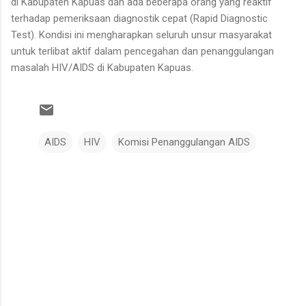
di Kabupaten Kapuas dan ada beberapa orang yang reaktif
terhadap pemeriksaan diagnostik cepat (Rapid Diagnostic
Test). Kondisi ini mengharapkan seluruh unsur masyarakat
untuk terlibat aktif dalam pencegahan dan penanggulangan
masalah HIV/AIDS di Kabupaten Kapuas.
AIDS
HIV
Komisi Penanggulangan AIDS
K
o
m
e
n
t
a