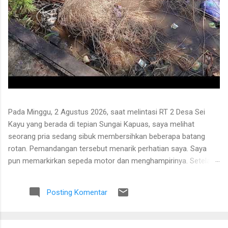
Pada Minggu, 2 Agustus 2026, saat melintasi RT 2 Desa Sei
Kayu yang berada di tepian Sungai Kapuas, saya melihat
seorang pria sedang sibuk membersihkan beberapa batang
rotan. Pemandangan tersebut menarik perhatian saya. Saya
pun memarkirkan sepeda motor dan menghampirinya. Setelah
saling menyapa, percakapan kami berkembang mengenai
proses pengolahan rotan hingga menjadi bahan baku tikar
Posting Komentar
anyaman. Di tangan masyarakat setempat, rotan berduri yang
tumbuh liar menjulang di antara pepohonan ternyata dapat
diolah menjadi barang yang bermanfaat dan memiliki nilai