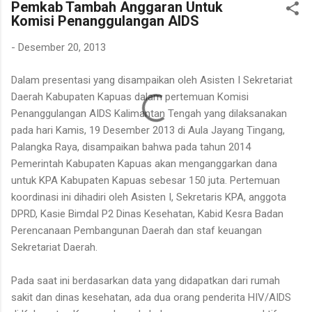
Pemkab Tambah Anggaran Untuk
ekonomi. Bapak tersebut bercerita bahwa rotan yang sedang
Komisi Penanggulangan AIDS
dibersihkannya berasal dari kebun karet yang juga ditanami
rotan. Tanaman itu diperkirakan telah berusia sekitar sepuluh
-
Desember 20, 2013
tahun. Rotan dikenal memiliki banyak duri sehingga tidak mudah
untuk ditarik dan dipanen. Menurutnya, sebelum menarik rotan,
Dalam presentasi yang disampaikan oleh Asisten I Sekretariat
duri-duri pada bagian batang yang akan dipegang harus
Daerah Kabupaten Kapuas dalam pertemuan Komisi
dibersihkan terlebih dahulu. Setelah bagian tersebut aman,
Penanggulangan AIDS Kalimantan Tengah yang dilaksanakan
barulah rotan dapat...
pada hari Kamis, 19 Desember 2013 di Aula Jayang Tingang,
Palangka Raya, disampaikan bahwa pada tahun 2014
Pemerintah Kabupaten Kapuas akan menganggarkan dana
untuk KPA Kabupaten Kapuas sebesar 150 juta. Pertemuan
koordinasi ini dihadiri oleh Asisten I, Sekretaris KPA, anggota
DPRD, Kasie Bimdal P2 Dinas Kesehatan, Kabid Kesra Badan
Perencanaan Pembangunan Daerah dan staf keuangan
Sekretariat Daerah.
Pada saat ini berdasarkan data yang didapatkan dari rumah
sakit dan dinas kesehatan, ada dua orang penderita HIV/AIDS