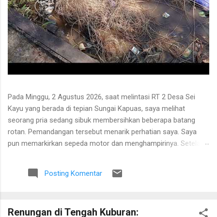
Pada Minggu, 2 Agustus 2026, saat melintasi RT 2 Desa Sei
Kayu yang berada di tepian Sungai Kapuas, saya melihat
seorang pria sedang sibuk membersihkan beberapa batang
rotan. Pemandangan tersebut menarik perhatian saya. Saya
pun memarkirkan sepeda motor dan menghampirinya. Setelah
saling menyapa, percakapan kami berkembang mengenai
proses pengolahan rotan hingga menjadi bahan baku tikar
Posting Komentar
anyaman. Di tangan masyarakat setempat, rotan berduri yang
tumbuh liar menjulang di antara pepohonan ternyata dapat
diolah menjadi barang yang bermanfaat dan memiliki nilai
Renungan di Tengah Kuburan:
ekonomi. Bapak tersebut bercerita bahwa rotan yang sedang