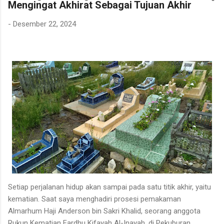
Mengingat Akhirat Sebagai Tujuan Akhir
dibersihkannya berasal dari kebun karet yang juga ditanami
rotan. Tanaman itu diperkirakan telah berusia sekitar sepuluh
-
Desember 22, 2024
tahun. Rotan dikenal memiliki banyak duri sehingga tidak mudah
untuk ditarik dan dipanen. Menurutnya, sebelum menarik rotan,
duri-duri pada bagian batang yang akan dipegang harus
dibersihkan terlebih dahulu. Setelah bagian tersebut aman,
barulah rotan dapat...
Setiap perjalanan hidup akan sampai pada satu titik akhir, yaitu
kematian. Saat saya menghadiri prosesi pemakaman
Almarhum Haji Anderson bin Sakri Khalid, seorang anggota
Rukun Kematian Fardhu Kifayah Al-Inayah, di Pekuburan