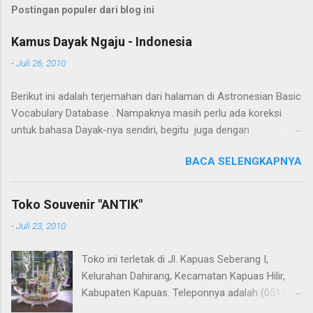
Postingan populer dari blog ini
Kamus Dayak Ngaju - Indonesia
-
Juli 26, 2010
Berikut ini adalah terjemahan dari halaman di Astronesian Basic
Vocabulary Database . Nampaknya masih perlu ada koreksi
untuk bahasa Dayak-nya sendiri, begitu juga dengan
terjemahannya. Untuk penerjemahan menggunakan Google
BACA SELENGKAPNYA
Translate . Koreksi bahasa dibantu oleh Dra. Hernawaty, M.Kes.
Untuk koreksi dari halaman ini dapat diberikan pada komentar.
Upaya penerjemahan Kamus Bahasa Dayak - Jerman sedang
Toko Souvenir "ANTIK"
berlangsung, dapat dipantau pada: Kamus Dayak Ngaju -
-
Juli 23, 2010
Indonesia .
Toko ini terletak di Jl. Kapuas Seberang I,
Kelurahan Dahirang, Kecamatan Kapuas Hilir,
Kabupaten Kapuas. Teleponnya adalah (0513)
23655. Toko ini menjual berbagai souvenir khas