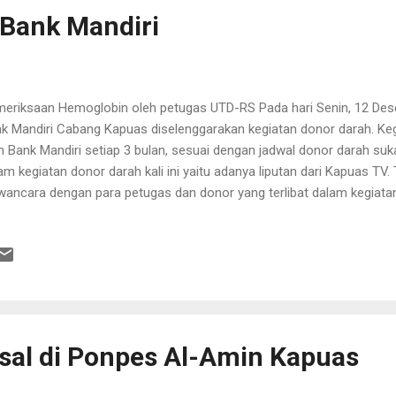
Bank Mandiri
eriksaan Hemoglobin oleh petugas UTD-RS Pada hari Senin, 12 Des
k Mandiri Cabang Kapuas diselenggarakan kegiatan donor darah. Kegi
h Bank Mandiri setiap 3 bulan, sesuai dengan jadwal donor darah suk
am kegiatan donor darah kali ini yaitu adanya liputan dari Kapuas TV. T
ancara dengan para petugas dan donor yang terlibat dalam kegiatan
a donor yang diliput Kapuas TV Pemeriksaan berat badan dan pengu
yut nadi dibantu oleh staf Palang Merah Indonesia Kabupaten Kapu
oglobin (Hb) dan pengambilan darah dilakukan oleh petugas Unit Tr
 H. Soemarno Sosroatmodjo yang dalam kegiatan kali ini dipimpin oleh
erangan dari Kepala Cabang Bank Mandiri Kapuas, Bapak Gunawan, 
lan donor darah ini pada forum bank se-...
al di Ponpes Al-Amin Kapuas