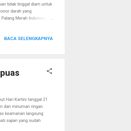
wan tidak tinggal diam untuk
donor darah yang
 Palang Merah Indonesia
oatmodjo pada hari Senin,
di mushola kantor. Kegiatan
BACA SELENGKAPNYA
angan berat badan,
ilanjutkan dengan
awati, kepala instalasi
bongan UTD RS....
apuas
 Hari Kartini tanggal 21
an dan minuman ringan
ugas keamanan langsung
ti sajian yang sudah