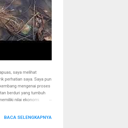
apuas, saya melihat
k perhatian saya. Saya pun
erkembang mengenai proses
otan berduri yang tumbuh
miliki nilai ekonomi.
 juga ditanami rotan.
i sehingga tidak mudah
BACA SELENGKAPNYA
ng akan dipegang harus