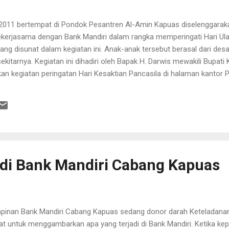
r 2011 bertempat di Pondok Pesantren Al-Amin Kapuas diselenggarak
bekerjasama dengan Bank Mandiri dalam rangka memperingati Hari Ula
ang disunat dalam kegiatan ini. Anak-anak tersebut berasal dari de
kitarnya. Kegiatan ini dihadiri oleh Bapak H. Darwis mewakili Bupat
n kegiatan peringatan Hari Kesaktian Pancasila di halaman kantor
sunatan berasal dari Puskesmas Sei Tatas mengingat kawasan pon
.
di Bank Mandiri Cabang Kapuas
pinan Bank Mandiri Cabang Kapuas sedang donor darah Keteladanan.
at untuk menggambarkan apa yang terjadi di Bank Mandiri. Ketika ke