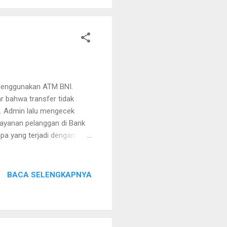
 menggunakan ATM BNI.
r bahwa transfer tidak
g. Admin lalu mengecek
elayanan pelanggan di Bank
pa yang terjadi dengan
i satu minggu, tapi
 saldo rekening Bank
nyata saldonya sudah
BACA SELENGKAPNYA