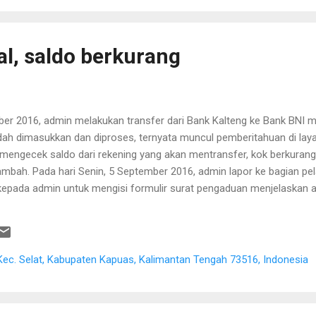
al, saldo berkurang
mber 2016, admin melakukan transfer dari Bank Kalteng ke Bank BNI
ah dimasukkan dan diproses, ternyata muncul pemberitahuan di laya
u mengecek saldo dari rekening yang akan mentransfer, kok berkuran
tambah. Pada hari Senin, 5 September 2016, admin lapor ke bagian p
epada admin untuk mengisi formulir surat pengaduan menjelaskan a
menjelaskan bahwa secara standar proses ini bisa berlangsung sampa
 Pada hari Selasa, 6 September 2016, admin mencoba untuk mengecek
tambah. Pada hari Rabu, 7 September 2016, admin mencoba lagi, ter
aktu sekitar dua hari untuk mengatasi masalah ini. ...
Kec. Selat, Kabupaten Kapuas, Kalimantan Tengah 73516, Indonesia