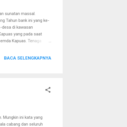
an sunatan massal.
ng Tahun bank ini yang ke-
sa-desa di kawasan
i Kapuas yang pada saat
 Pemda Kapuas. Tenaga
dok pesantren termasuk
BACA SELENGKAPNYA
 Mungkin ini kata yang
pala cabang dan seluruh