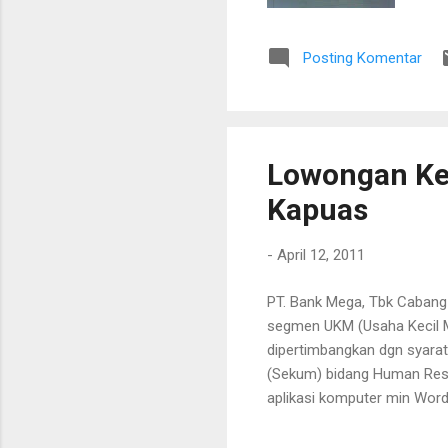
Posting Komentar
Lowongan Ker
Kapuas
-
April 12, 2011
PT. Bank Mega, Tbk Cabang 
segmen UKM (Usaha Kecil M
dipertimbangkan dgn syarat
(Sekum) bidang Human Reso
aplikasi komputer min Word,
Bank Mega , Jl. A. Yani 10