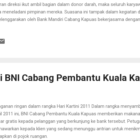
aran direksi ikut ambil bagian dalam donor darah, maka seluruh karya
a meneladani pimpinan mereka. Suasana ini tampak dalam kegiatan 
elenggarakan oleh Bank Mandiri Cabang Kapuas bekerjasama dengan
upaten Kapuas dan Unit Transfusi Darah RSUD dr. H. Soemarno Sosr
September 2011. Kegiatan ini dilangsungkan diruangan pimpinan dan 
a pendonor diawali dengan pendaftaran, kemudian dilakukan penimb
eriksaan tekanan darah oleh para relawan PMI Kabupaten Kapuas, d
eriksaan kadar hemoglobin yang langsung dilakukan oleh dr. Erny Indr
oratorium RSUD dr. H. Soemarno Sosroatmodjo yang mengepalai rom
 di BNI Cabang Pembantu Kuala K
ganan ringan dalam rangka Hari Kartini 2011 Dalam rangka menyambut
il 2011 ini, BNI Cabang Pembantu Kuala Kapuas memberikan makan
ar gratis kepada pelanggan yang berkunjung ke bank tersebut. Pet
awarkan kepada klien yang sedang menunggu antrian untuk menikma
iapkan di pojok ruangan.