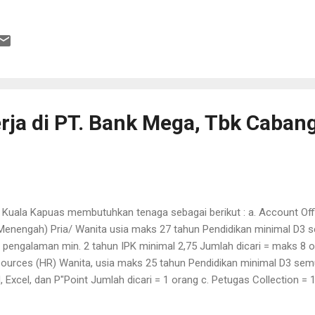
ja di PT. Bank Mega, Tbk Caban
Kuala Kapuas membutuhkan tenaga sebagai berikut : a. Account Offic
enengah) Pria/ Wanita usia maks 27 tahun Pendidikan minimal D3 
 pengalaman min. 2 tahun IPK minimal 2,75 Jumlah dicari = maks 8 
urces (HR) Wanita, usia maks 25 tahun Pendidikan minimal D3 sem
 Excel, dan P"Point Jumlah dicari = 1 orang c. Petugas Collection =
4 Kuala Kapuas telp 23551 up STEVIE