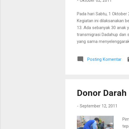
-
Oktober 02, 2011
Pada hari Sabtu, 1 Oktobe
Kegiatan ini dilaksanakan 
13. Ada sebanyak 30 anak y
transmigrasi Dadahup dan se
yang sama menyelenggaraka
kesehatan yang melakukan 
wilayah kerja puskesmas ini
Posting Komentar
Donor Darah 
-
September 12, 2011
Pim
tep