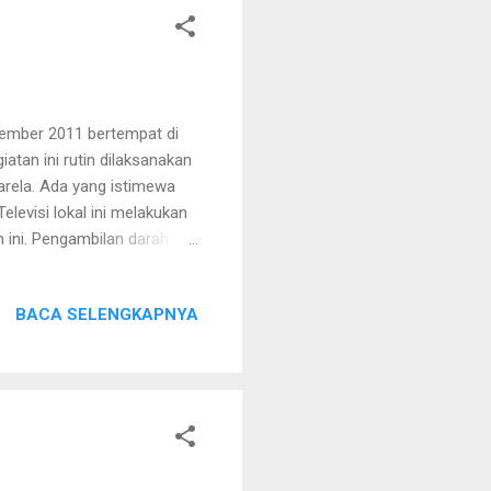
ember 2011 bertempat di
atan ini rutin dilaksanakan
arela. Ada yang istimewa
elevisi lokal ini melakukan
 ini. Pengambilan darah
kuran tekanan darah serta
as. Sedangkan pemeriksaan
BACA SELENGKAPNYA
ansfusi Darah (UTD) RSUD
 Ibu Dwi Wijayanti. Menurut
beliau sudah menyampaikan