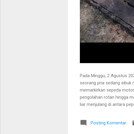
Pada Minggu, 2 Agustus 202
seorang pria sedang sibuk
memarkirkan sepeda motor
pengolahan rotan hingga me
liar menjulang di antara pe
Bapak tersebut bercerita ba
Tanaman itu diperkirakan te
Posting Komentar
untuk ditarik dan dipanen.
dibersihkan terlebih dahulu.