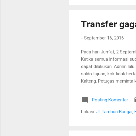
Transfer gag
-
September 16, 2016
Pada hari Jum'at, 2 Septe
Ketika semua informasi sud
dapat dilakukan. Admin lal
saldo tujuan, kok tidak ber
Kalteng. Petugas meminta k
sejelas-jelasnya. Petugas 
biasanya bisa lebih cepat.
Posting Komentar
Kalteng, rupanya belum ber
bertambah. Jadi diperlukan w
Lokasi:
Jl. Tambun Bungai, 