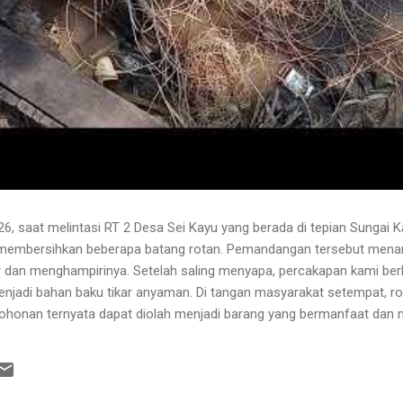
6, saat melintasi RT 2 Desa Sei Kayu yang berada di tepian Sungai K
 membersihkan beberapa batang rotan. Pemandangan tersebut menari
 dan menghampirinya. Setelah saling menyapa, percakapan kami b
njadi bahan baku tikar anyaman. Di tangan masyarakat setempat, r
pohonan ternyata dapat diolah menjadi barang yang bermanfaat dan me
hwa rotan yang sedang dibersihkannya berasal dari kebun karet yang
lah berusia sekitar sepuluh tahun. Rotan dikenal memiliki banyak dur
 Menurutnya, sebelum menarik rotan, duri-duri pada bagian batang ya
 Setelah bagian tersebut aman, barulah rotan dapat...