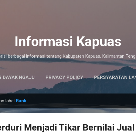
Langsung ke konten utama
Informasi Kapuas
risi berbagai informasi tentang Kabupaten Kapuas, Kalimantan Ten
 DAYAK NGAJU
PRIVACY POLICY
PERSYARATAN LA
an label
Bank
rduri Menjadi Tikar Bernilai Jual