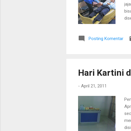
jaj
bis
dis
Kab
12 
Posting Komentar
par
pem
pem
lab
Hari Kartini
-
April 21, 2011
Pen
Apr
sec
men
dis