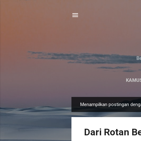
Be
KAMUS
Menampilkan postingan deng
P
o
s
Dari Rotan Be
t
i