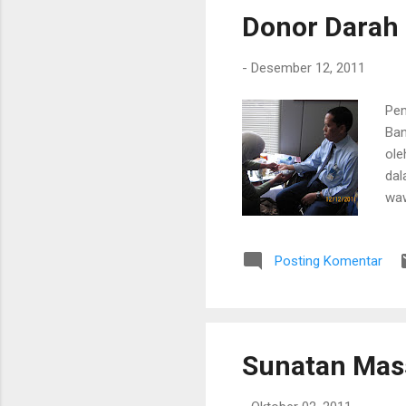
Donor Darah 
-
Desember 12, 2011
Pem
Ban
ole
dal
waw
par
den
Posting Komentar
hem
dr.
ket
usu
Sunatan Mass