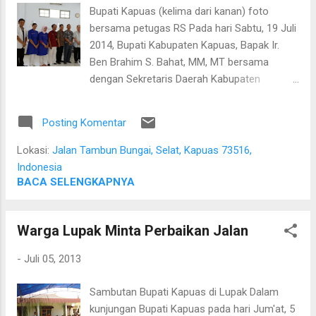
Bupati Kapuas (kelima dari kanan) foto
bersama petugas RS Pada hari Sabtu, 19 Juli
2014, Bupati Kabupaten Kapuas, Bapak Ir.
Ben Brahim S. Bahat, MM, MT bersama
dengan Sekretaris Daerah Kabupaten
Kapuas, Bapak Ir. Sanijan, CES berkunjung ke
Instalasi Hemodialisa RSUD dr. H. Soemarno
Posting Komentar
Sosroatmodjo. Dalam kunjungan tersebut
beliau menyampaikan rasa bangganya
Lokasi:
Jalan Tambun Bungai, Selat, Kapuas 73516,
dengan keberadaan instalasi hemodialisa
Indonesia
tersebut. Beliau menyempatkan diri untuk
BACA SELENGKAPNYA
berbincang-bincang dengan pasien
hemodialisa. Selain itu beliau juga langsung
Warga Lupak Minta Perbaikan Jalan
memesan tiga buah televisi untuk menghibur
pasien yang sedang menjalani kegiatan cuci
-
Juli 05, 2013
darah. Beliau juga mengunjungi ruang
Intensive Care Unit (ICU) dan mendapatkan
Sambutan Bupati Kapuas di Lupak Dalam
kabar mengenai beberapa peralatan yang
kunjungan Bupati Kapuas pada hari Jum'at, 5