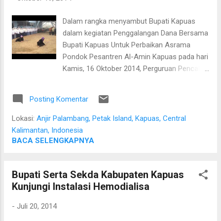
Dalam rangka menyambut Bupati Kapuas
dalam kegiatan Penggalangan Dana Bersama
Bupati Kapuas Untuk Perbaikan Asrama
Pondok Pesantren Al-Amin Kapuas pada hari
Kamis, 16 Oktober 2014, Perguruan Pencak
Silat Telapak Sakti menyajikan atraksi oleh
dua orang santri. Salah satu dari santri ini
Posting Komentar
dikirim untuk mengikuti Pekan Olahraga
Provinsi Kalimantan Tengah 2014 di Palangka
Lokasi:
Anjir Palambang, Petak Island, Kapuas, Central
Raya.
Kalimantan, Indonesia
BACA SELENGKAPNYA
Bupati Serta Sekda Kabupaten Kapuas
Kunjungi Instalasi Hemodialisa
-
Juli 20, 2014