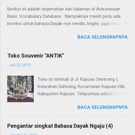
Komisaris PT. Batang Garing (2000-2007)
Berikut ini adalah terjemahan dari halaman di Astronesian
Ketua Komisi D DPRD Provinsi Kalimantan
Basic Vocabulary Database . Nampaknya masih perlu ada
Tengah (2004-2009) PMI Kota Palangka Raya
koreksi untuk bahasa Dayak-nya sendiri, begitu juga dengan
(2006-2009) Ketua Yayasan Pembangunan
terjemahannya. Untuk penerjemahan menggunakan Google
Isen Mulang Kalteng (2001-2006) Dewan
BACA SELENGKAPNYA
Translate . Koreksi bahasa dibantu oleh Dra. Hernawaty,
Penyantun GNOTA Kalimantan Tengah
M.Kes. Untuk koreksi dari halaman ini dapat diberikan pada
(2000-2004) Dewan Pengasuh Badan
komentar. Upaya penerjemahan Kamus Bahasa Dayak -
Pengelola Dana Levy...
Toko Souvenir "ANTIK"
Jerman sedang berlangsung, dapat dipantau pada: Kamus
-
Juli 23, 2010
Dayak Ngaju - Indonesia .
Toko ini terletak di Jl. Kapuas Seberang I,
Kelurahan Dahirang, Kecamatan Kapuas Hilir,
Kabupaten Kapuas. Teleponnya adalah (0513)
23655. Toko ini menjual berbagai souvenir
BACA SELENGKAPNYA
khas Kapuas seperti perahu naga yang
terbuat dari getah nyatu (sebagaimana
tampak dalam gambar berikut ini): Perahu
Pengantar singkat Bahasa Dayak Ngaju (4)
naga dari getah nyatu
-
Januari 31, 2018