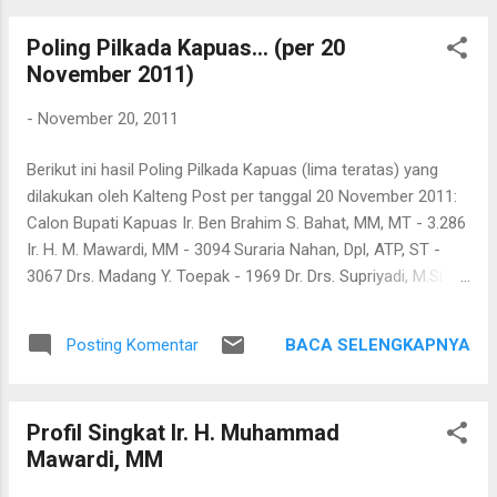
Poling Pilkada Kapuas... (per 20
November 2011)
-
November 20, 2011
Berikut ini hasil Poling Pilkada Kapuas (lima teratas) yang
dilakukan oleh Kalteng Post per tanggal 20 November 2011:
Calon Bupati Kapuas Ir. Ben Brahim S. Bahat, MM, MT - 3.286
Ir. H. M. Mawardi, MM - 3094 Suraria Nahan, Dpl, ATP, ST -
3067 Drs. Madang Y. Toepak - 1969 Dr. Drs. Supriyadi, M.Si -
1670 Calon Wakil Bupati Kapuas Drs. Ferly H. Sangen, M.Si -
528 Aprianto Liun Ladju, M.Pd - 460 Dr. Jhon Wardie I Unjung,
BACA SELENGKAPNYA
Posting Komentar
SP, MP - 443 Ir. Herson B. Aden, M.Si - 437 Habib Ismail
Balghaist - 428
Profil Singkat Ir. H. Muhammad
Mawardi, MM