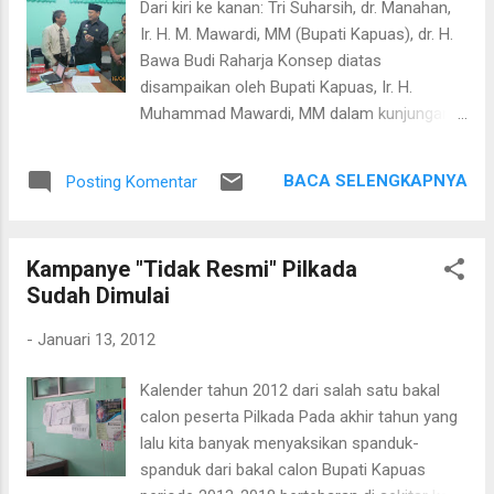
Dari kiri ke kanan: Tri Suharsih, dr. Manahan,
dari kandidat yang lain menghiasi berbagai
Ir. H. M. Mawardi, MM (Bupati Kapuas), dr. H.
tempat di sepanjang jalan. Di Desa Pallingkau
Bawa Budi Raharja Konsep diatas
baru terdapat baliho besar yang
disampaikan oleh Bupati Kapuas, Ir. H.
menampilkan kandidat yang lain. Mendekat
Muhammad Mawardi, MM dalam kunjungan
saat-saat pemilihan bupati ini berbagai cara
di RSUD dr. H. Soemarno Sosroatmodjo pada
digunakan untuk mensosialisasikan kandidat
hari Senin, 16 April 2012. Dalam kunjungan
Calon Bupati Kapuas.
BACA SELENGKAPNYA
Posting Komentar
tersebut, Bupati menyempatkan diri untuk
berbincang-bincang dengan Tim Pembimbing
Akreditasi Rumah Sakit dari Kementerian
Kampanye "Tidak Resmi" Pilkada
Kesehatan Republik Indonesia. Dalam
Sudah Dimulai
perbincang tersebut, Bupati menyampaikan
cita-cita beliau untuk dapat menarik minat
-
Januari 13, 2012
masyarakat Kapuas serta masyarakat
sekitarnya. Untuk mewujudkan hal tersebut
Kalender tahun 2012 dari salah satu bakal
selain dengan membuat taman-taman
calon peserta Pilkada Pada akhir tahun yang
disekitar kota Kuala Kapuas, juga dengan
lalu kita banyak menyaksikan spanduk-
jalan menjadikan kota ini sebagai "Kota Tepi
spanduk dari bakal calon Bupati Kapuas
Sungai". Hal ini tidak mudah mengingat untuk