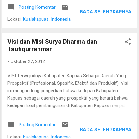
berbalik arah di Jalan Sudirman, Kuala
Posting Komentar
Kapuas. Ketika Informasi Kapuas
BACA SELENGKAPNYA
menanyakan "ada apa" kepada polisi yang
Lokasi:
Kualakapuas, Indonesia
bertugas, mereka mengatakan "tidak ada
apa-apa". Tampak pada gambar diatas
bahwa di depan rumah jabatan bupati berjejer
Visi dan Misi Surya Dharma dan
tameng polisi anti huru hara yang menutupi
Taufiqurrahman
jalan ke rumah jabatan bupati.
-
Oktober 27, 2012
VISI Terwujudnya Kabupaten Kapuas Sebagai Daerah Yang
Prospektif (Profesional, Spesifik, Efektif dan Produktif). Visi
ini mengandung pengertian bahwa kedepan Kabupaten
Kapuas sebagai daerah yang prospektif yang berarti bahwa
kedepan hasil pembangunan di Kabupaten Kapuas menjadi
harapan seluruh masyarakat. Sementara lebih jauh kedepan
prospektif merupakan singkatan dari prinsip pembangunan
Posting Komentar
daerah yang akan dikembangkan yaitu bersifat Profesional,
BACA SELENGKAPNYA
Spesifik, Efektif dan Produktif. Profesional berarti bahwa
Lokasi:
Kualakapuas, Indonesia