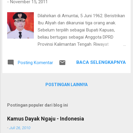
-
November 15, 2011
Dilahirkan di Amuntai, 5 Juni 1962. Beristrikan
Ibu Aliyah dan dikaruniai tiga orang anak.
Sebelum terpilih sebagai Bupati Kapuas,
beliau bertugas sebagai Anggota DPRD
Provinsi Kalimantan Tengah. Riwayat
pendidikan beliau adalah sebagai berikut: SDN
Banjarbaru, lulus tahun 1974 SLTP Negeri
BACA SELENGKAPNYA
Posting Komentar
Kota Baru lulus tahun 1977 SLTA Negeri Kota
Baru lulus tahun 1981 Universitas Lambung
Mangkurat (S1) lulus tahun 1987 Universitas
POSTINGAN LAINNYA
Krisna Dwipayana (S2) lulus tahun 1999
Beliau pernah menjabat sebagai Bendahara
DPD PDI-Perjuangan Kalimantan Tengah.
Postingan populer dari blog ini
Pengalaman organisasi dan pekerjaan beliau
adalah sebagai berikut: Kepala Cabang
Kamus Dayak Ngaju - Indonesia
Djajanti Group (1990-2001) Direktur
-
Juli 26, 2010
Keuangan PT. Batang Garing (1998-2000)