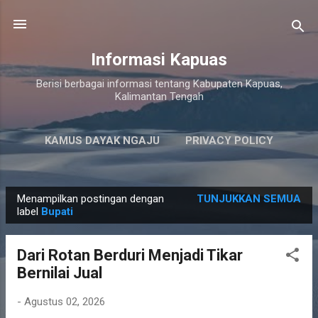
Langsung ke konten utama
Informasi Kapuas
Berisi berbagai informasi tentang Kabupaten Kapuas,
Kalimantan Tengah
KAMUS DAYAK NGAJU
PRIVACY POLICY
LAINNYA…
PERSYARATAN LAYANAN
Menampilkan postingan dengan
TUNJUKKAN SEMUA
P
label
Bupati
o
s
Dari Rotan Berduri Menjadi Tikar
t
Bernilai Jual
i
n
-
Agustus 02, 2026