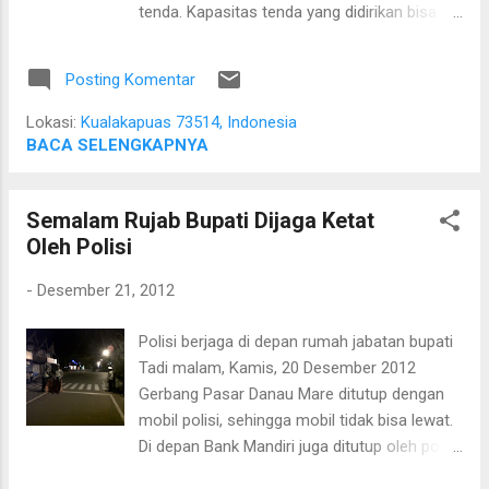
tenda. Kapasitas tenda yang didirikan bisa
Penggerak PKK Kabupaten Kapuas
menampung 6000 orang, jauh melebihi
memberikan penyuluhan kepada PKK
kapasitas Gedung Pertemuan Umum
Kecamatan Kapuas Kuala.
Posting Komentar
Manggatang Tarung yan cuma bisa
menampung 500 orang. Menurut keterangan
Lokasi:
Kualakapuas 73514, Indonesia
panitia, pada saat pelantikan lokasi parkir
BACA SELENGKAPNYA
adalah di sepanjang jalan Kalimantan. Parkir
di dalam hanya untuk undangan VIP. Untuk
Semalam Rujab Bupati Dijaga Ketat
masing-masing tenda yang ada di luar
Oleh Polisi
gedung sudah disiapkan layar LCD besar
untuk menyaksikan prosesi pelantikan.
-
Desember 21, 2012
Polisi berjaga di depan rumah jabatan bupati
Tadi malam, Kamis, 20 Desember 2012
Gerbang Pasar Danau Mare ditutup dengan
mobil polisi, sehingga mobil tidak bisa lewat.
Di depan Bank Mandiri juga ditutup oleh polisi
sehingga banyak sepeda motor yang harus