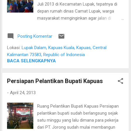
rusak. Beliau langsung meminta agar usulan
Juli 2013 di Kecamatan Lupak, tepatnya di
peralatan tersebut sudah sampai di meja Pak
depan rumah dinas Camat Lupak, warga
Sanijan pada hari Senin, 21 Juli 2014.
masyarakat menginginkan agar jalan di
Sumber: dr. Gusti Hariyadi Maulana, M.Sc,
wilayah Kecamatan Kapuas Kuala ini
Sp.PD
diperbaiki oleh Pemerintah Kabupaten
Posting Komentar
Kapuas. Bupati akan mengupayakan agar
perbaikan jalan tersebut dapat dimulai pada
Lokasi:
Lupak Dalam, Kapuas Kuala, Kapuas, Central
tahun 2014. Beliau juga meminta maaf
Kalimantan 73583, Republic of Indonesia
kepada warga karena tidak merasakan
BACA SELENGKAPNYA
langsung jeleknya jalan menuju ke Lupak,
mengingat hari ini adalah hari Jum'at, hari
Persiapan Pelantikan Bupati Kapuas
yang pendek, itulah sebabnya beliau bersama
dengan rombongan menggunakan
-
April 24, 2013
speedboat untuk menuju ke sana. Selain
masalah jalan, warga juga memohon
Ruang Pelantikan Bupati Kapuas Persiapan
ketersediaan penerangan, Pendidikan Anak
pelantikan bupati sudah berlangsung sejak
Usia Dini (PAUD), mesin jahit, masalah
satu minggu yang lalu dimana para pekerja
perikanan dan lain-lain. Setelah selesai
dari PT. Jorong sudah mulai membangun
dengan kegiatan kunjungan Bupati, Tim