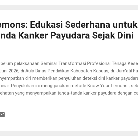
emons: Edukasi Sederhana untuk
nda Kanker Payudara Sejak Dini
elum pelaksanaan Seminar Transformasi Profesional Tenaga Kesehat
Juni 2026, di Aula Dinas Pendidikan Kabupaten Kapuas, dr. Jum’atil Fa
yempatkan diri memberikan penyuluhan deteksi dini kanker payudar
inar. Penyuluhan ini menggunakan metode Know Your Lemons , seb
ehatan yang menyampaikan tanda-tanda kanker payudara dengan car
ah dipahami. Melalui gambar lemon, peserta diajak mengenali berb
udara yang perlu diwaspadai. Dalam sesi singkat tersebut, peserta
tang gerakan Know Your Lemons dan pendirinya. Selain itu, peserta
jelasan mengenai pentingnya pemeriksaan payudara sendiri atau Sad
ari, perempuan dianjurkan berdiri di depan cermin dan memperhatik
g tidak biasa pada payudara. Beberapa tanda yang perlu diperhatikan