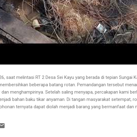
6, saat melintasi RT 2 Desa Sei Kayu yang berada di tepian Sungai K
 membersihkan beberapa batang rotan. Pemandangan tersebut menari
 dan menghampirinya. Setelah saling menyapa, percakapan kami b
njadi bahan baku tikar anyaman. Di tangan masyarakat setempat, r
pohonan ternyata dapat diolah menjadi barang yang bermanfaat dan me
hwa rotan yang sedang dibersihkannya berasal dari kebun karet yang
lah berusia sekitar sepuluh tahun. Rotan dikenal memiliki banyak dur
 Menurutnya, sebelum menarik rotan, duri-duri pada bagian batang ya
 Setelah bagian tersebut aman, barulah rotan dapat...