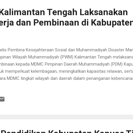
alimantan Tengah Laksanakan
erja dan Pembinaan di Kabupate
elis Pembina Kesejahteraan Sosial dan Muhammadiyah Disaster M
pinan Wilayah Muhammadiyah (PWM) Kalimantan Tengah melaksanak
binaan kepada MDMC Pimpinan Daerah Muhammadiyah (PDM) Kapuas.
uk memperkuat kelembagaan, meningkatkan kapasitas relawan, sert
ara MDMC tingkat wilayah dan daerah dalam penanganan kebencana
anusiaan. Acara dibuka secara resmi oleh Ketua PDM Kapuas, DR. H.
d. Dalam sambutannya, beliau menyampaikan apresiasi dan menyamb
binaan yang dilaksanakan oleh MDMC PWM Kalimantan Tengah. Menu
jadi momentum penting untuk memperkuat peran Muhammadiyah da
ehatan, dan kebencanaan di Kabupaten Kapuas. Pada kesempatan te
iyat juga menyampaikan rencana pembangunan Klinik Muhammadiya
agai upaya meningkatkan pelayanan k...