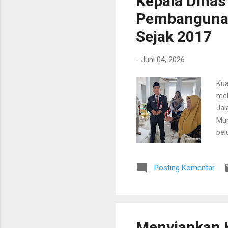
Kepala Dinas
Pembangunan
Sejak 2017
-
Juni 04, 2026
Kua
mel
Jal
Mur
bel
Men
pen
Posting Komentar
Pem
Sel
dit
sud
Menyiapkan 