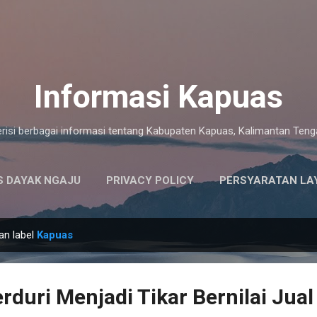
Langsung ke konten utama
Informasi Kapuas
risi berbagai informasi tentang Kabupaten Kapuas, Kalimantan Ten
 DAYAK NGAJU
PRIVACY POLICY
PERSYARATAN LA
an label
Kapuas
rduri Menjadi Tikar Bernilai Jual