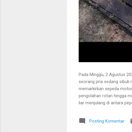
Pada Minggu, 2 Agustus 202
seorang pria sedang sibuk
memarkirkan sepeda motor
pengolahan rotan hingga me
liar menjulang di antara pe
Bapak tersebut bercerita ba
Tanaman itu diperkirakan te
Posting Komentar
untuk ditarik dan dipanen.
dibersihkan terlebih dahulu.