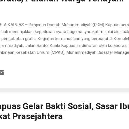
LA KAPUAS – Pimpinan Daerah Muhammadiyah (PDM) Kapuas bersam
bali menunjukkan kepedulian nyata bagi masyarakat melalui aksi bak
 pengobatan gratis. Kegiatan kemanusiaan yang berpusat di Komple
ammadiyah, Jalan Barito, Kuala Kapuas ini dimotori oleh kolaborasi s
mbinaan Kesehatan Umum (MPKU), Muhammadiyah Disaster Manage
baga Amil Zakat, Infak, dan Sedekah Muhammadiyah (Lazismu), sert
nom (Ortom) Muhammadiyah setempat. Aksi sosial yang digelar seca
usias oleh warga sekitar yang ingin mendapatkan layanan kesehata
eka. Berkat sinergi yang kuat dari seluruh panitia dan tim medis, keg
 tertib hingga berhasil memberikan pelayanan langsung kepada pulu
catat sebanyak 18 anak berhasil mengikuti prosesi khitanan massal
nnya mendapa...
puas Gelar Bakti Sosial, Sasar I
at Prasejahtera