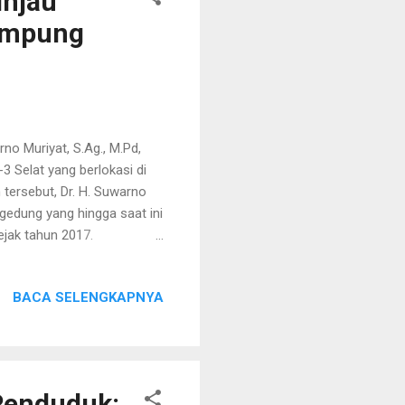
injau
ampung
no Muriyat, S.Ag., M.Pd,
 Selat yang berlokasi di
tersebut, Dr. H. Suwarno
edung yang hingga saat ini
ejak tahun 2017.
 dalam mendukung
 karena itu, ia berharap
BACA SELENGKAPNYA
ga pembangunan TK ABA-3
 gedung ini dapat segera
hun 2027 bangunan ini
 area halaman depan yang...
Penduduk: