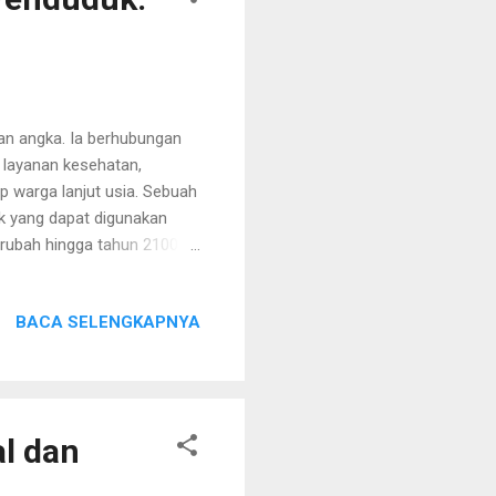
n angka. Ia berhubungan
 layanan kesehatan,
p warga lanjut usia. Sebuah
k yang dapat digunakan
rubah hingga tahun 2100.
eh tiga hal utama: angka
asumsi pada tiga faktor
BACA SELENGKAPNYA
osisi usia akan berubah di
ma adalah angka kelahiran
enurun, maka dalam jangka
l dan