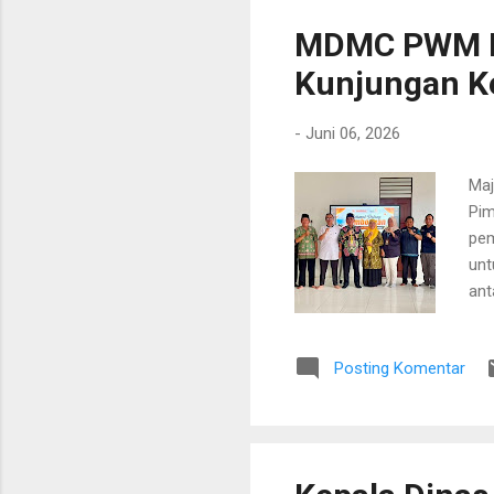
...
MDMC PWM K
Kunjungan K
-
Juni 06, 2026
Maj
Pim
pem
unt
ant
kem
M.P
Posting Komentar
pem
men
kes
Mur
seb