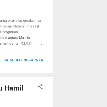
a pilar-pilar gerakannya
ti sosial khitanan massal
k Perguruan
olid antara Majelis
ment Center (MDMC),
a seluruh Organisasi
ra gratis ini disambut
BACA SELENGKAPNYA
n dan mengkhitankan anak
iatan berjalan dengan lancar
han penerima manfaat.
, sementara 37 warga
bu Hamil