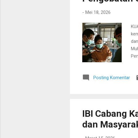
-
Mei 18, 2026
KUA
kem
dan
Muh
Pe
Lem
Oto
Posting Komentar
ant
mer
dan
Ter
lai
IBI Cabang Ka
dan Masyarak