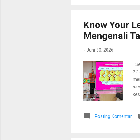
Know Your L
Mengenali Ta
-
Juni 30, 2026
Seb
27 
men
sem
kes
mud
pay
Posting Komentar
ten
pen
Sad
yan