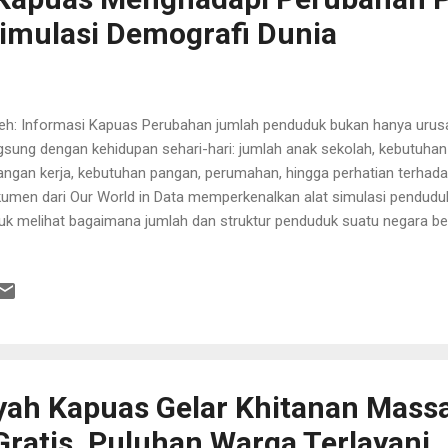
 Simulasi Demografi Dunia
h: Informasi Kapuas Perubahan jumlah penduduk bukan hanya urusa
gsung dengan kehidupan sehari-hari: jumlah anak sekolah, kebutuhan
angan kerja, kebutuhan pangan, perumahan, hingga perhatian terhada
umen dari Our World in Data memperkenalkan alat simulasi pendudu
uk melihat bagaimana jumlah dan struktur penduduk suatu negara be
t ini menunjukkan bahwa masa depan penduduk sangat dipengaruhi ol
ahiran, usia harapan hidup, dan migrasi penduduk. Dengan mengubah 
sebut, pengguna dapat melihat bagaimana jumlah penduduk dan komp
a depan. Tiga Faktor yang Menentukan Masa Depan Penduduk Perta
ika rata-rata jumlah anak yang dilahirkan oleh seorang perempuan m
jang jumlah penduduk usia muda akan berkurang. Sebaliknya, ji...
h Kapuas Gelar Khitanan Massa
ratis, Puluhan Warga Terlayani