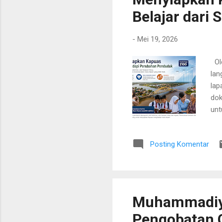
Belajar dari
-
Mei 19, 2026
Ole
lan
lap
dok
unt
Ala
kel
Posting Komentar
ter
mas
. J
pan
Muhammadiya
Pengobatan G