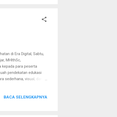
an di Era Digital, Sabtu,
jar, MHlthSc,
a kepada para peserta
uah pendekatan edukasi
a sederhana, visual, dan
agai perubahan pada
 mendapatkan pengenalan
BACA SELENGKAPNYA
 juga memperoleh
ari . Saat melakukan
an apakah ada perubahan
 antara lain perubahan pada