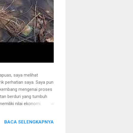
apuas, saya melihat
k perhatian saya. Saya pun
erkembang mengenai proses
otan berduri yang tumbuh
miliki nilai ekonomi.
 juga ditanami rotan.
i sehingga tidak mudah
BACA SELENGKAPNYA
ng akan dipegang harus