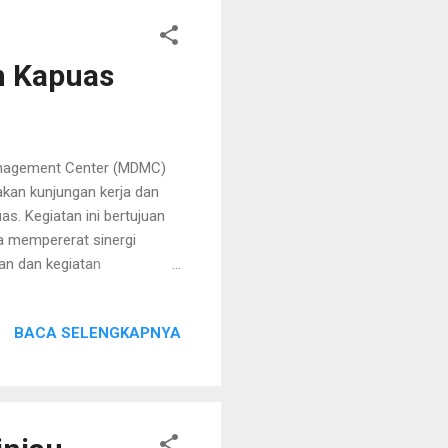
n Kapuas
anagement Center (MDMC)
an kunjungan kerja dan
 Kegiatan ini bertujuan
a mempererat sinergi
an dan kegiatan
 Suwarno Muriyat, S.Ag.,
ut baik kunjungan serta
BACA SELENGKAPNYA
rutnya, kegiatan tersebut
lam bidang sosial,
rsebut, DR. H. Suwarno
h di Kabupaten Kapuas