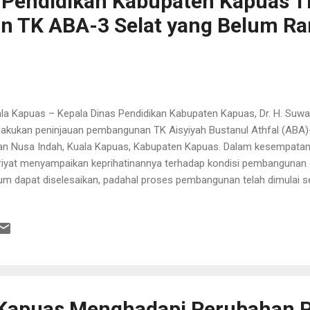
 Pendidikan Kabupaten Kapuas T
 TK ABA-3 Selat yang Belum R
la Kapuas – Kepala Dinas Pendidikan Kabupaten Kapuas, Dr. H. Suwar
akukan peninjauan pembangunan TK Aisyiyah Bustanul Athfal (ABA)-3
an Nusa Indah, Kuala Kapuas, Kabupaten Kapuas. Dalam kesempatan 
iyat menyampaikan keprihatinannya terhadap kondisi pembangunan g
um dapat diselesaikan, padahal proses pembangunan telah dimulai s
urutnya, keberadaan sarana pendidikan yang layak sangat penting
ingkatan kualitas pendidikan anak usia dini di Kabupaten Kapuas. Oleh
erintah Daerah dapat memberikan perhatian dan dukungan sehing
at dapat diselesaikan pada tahun 2027. “Kami berharap pembangunan
untaskan. Dengan dukungan berbagai pihak, mudah-mudahan pada ta
ah dapat dimanfaatkan secara optimal untuk kegiatan pendidikan. Di
Kapuas Menghadapi Perubahan 