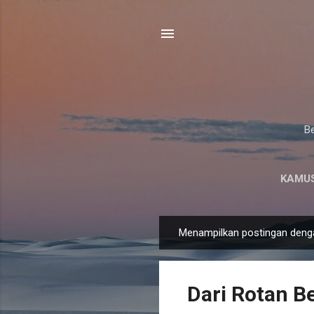
Be
KAMUS
Menampilkan postingan deng
P
o
s
Dari Rotan Be
t
i