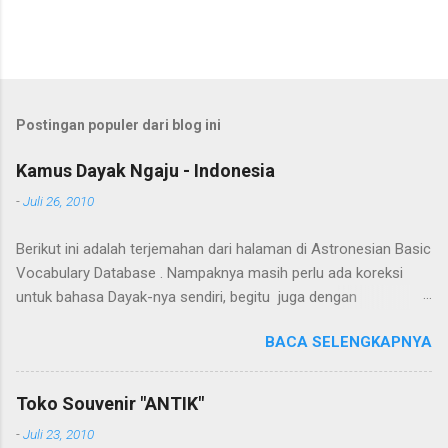
Postingan populer dari blog ini
Kamus Dayak Ngaju - Indonesia
-
Juli 26, 2010
Berikut ini adalah terjemahan dari halaman di Astronesian Basic
Vocabulary Database . Nampaknya masih perlu ada koreksi
untuk bahasa Dayak-nya sendiri, begitu juga dengan
terjemahannya. Untuk penerjemahan menggunakan Google
BACA SELENGKAPNYA
Translate . Koreksi bahasa dibantu oleh Dra. Hernawaty, M.Kes.
Untuk koreksi dari halaman ini dapat diberikan pada komentar.
Upaya penerjemahan Kamus Bahasa Dayak - Jerman sedang
Toko Souvenir "ANTIK"
berlangsung, dapat dipantau pada: Kamus Dayak Ngaju -
-
Juli 23, 2010
Indonesia .