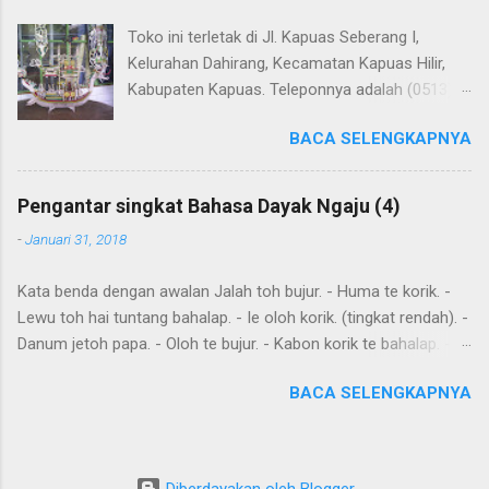
Toko ini terletak di Jl. Kapuas Seberang I,
Kelurahan Dahirang, Kecamatan Kapuas Hilir,
Kabupaten Kapuas. Teleponnya adalah (0513)
23655. Toko ini menjual berbagai souvenir khas
BACA SELENGKAPNYA
Kapuas seperti perahu naga yang terbuat dari
getah nyatu (sebagaimana tampak dalam
gambar berikut ini): Perahu naga dari getah
Pengantar singkat Bahasa Dayak Ngaju (4)
nyatu
-
Januari 31, 2018
Kata benda dengan awalan Jalah toh bujur. - Huma te korik. -
Lewu toh hai tuntang bahalap. - Ie oloh korik. (tingkat rendah). -
Danum jetoh papa. - Oloh te bujur. - Kabon korik te bahalap. -
Huma toh dia hai. - Andau toh andau hai. Kalimat sederhana
BACA SELENGKAPNYA
yang dibentuk dari kata sehari-hari Ingat: Kalimat biasanya
dimulai dengan subyek , diikuti dengan predikat dan obyek .
Diawal kalimat anda juga meletakkan kata yang harus
ditekankan. Kemurnia suku juga penting. Tensesnya dibentuk