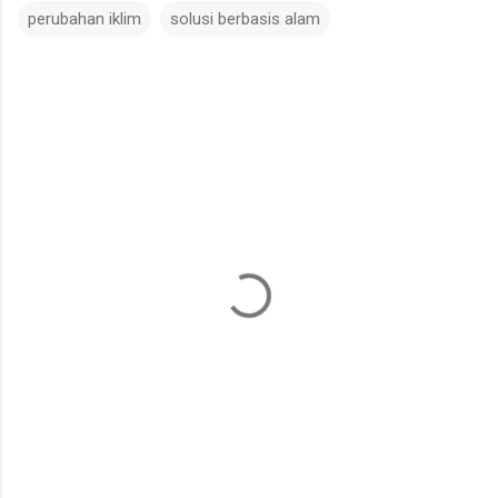
perubahan iklim
solusi berbasis alam
K
o
m
e
n
t
a
r