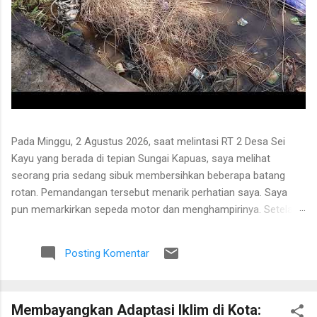
Pada Minggu, 2 Agustus 2026, saat melintasi RT 2 Desa Sei
Kayu yang berada di tepian Sungai Kapuas, saya melihat
seorang pria sedang sibuk membersihkan beberapa batang
rotan. Pemandangan tersebut menarik perhatian saya. Saya
pun memarkirkan sepeda motor dan menghampirinya. Setelah
saling menyapa, percakapan kami berkembang mengenai
proses pengolahan rotan hingga menjadi bahan baku tikar
Posting Komentar
anyaman. Di tangan masyarakat setempat, rotan berduri yang
tumbuh liar menjulang di antara pepohonan ternyata dapat
diolah menjadi barang yang bermanfaat dan memiliki nilai
Membayangkan Adaptasi Iklim di Kota:
ekonomi. Bapak tersebut bercerita bahwa rotan yang sedang