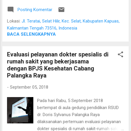
dengan radio tersebut. Penyuluhan kesehatan melalui radio
Posting Komentar
dilakukan setiap minggu pada radio yang berbeda yaitu Radio
Siaran Pemerintah Daerah dan Radio Granada Tara Indah.
Lokasi:
Jl. Teratai, Selat Hilir, Kec. Selat, Kabupaten Kapuas,
Pemberi penyuluhan di radio ini dilakukan oleh perawat,
Kalimantan Tengah 73516, Indonesia
dokter umum dan dokter spesialis yang ada di rumah sakit,
BACA SELENGKAPNYA
serta pihak-pihak lain yang dilibatkan.
Evaluasi pelayanan dokter spesialis di
rumah sakit yang bekerjasama
dengan BPJS Kesehatan Cabang
Palangka Raya
-
September 05, 2018
Pada hari Rabu, 5 September 2018
bertempat di aula gedung pendidikan RSUD
dr. Doris Sylvanus Palangka Raya
dilaksanakan pertemuan evaluasi pelayanan
dokter spesialis di rumah sakit-rumah sakit