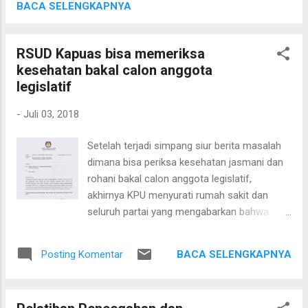
Setelah presentasi ada pertanyaan dari pihak
BACA SELENGKAPNYA
farmasi mengenai penanganan terhadap
Program Rujuk Balik (PRB) bagi pasien
RSUD Kapuas bisa memeriksa
diabetes. Pasien yang sudah dirujuk ke
kesehatan bakal calon anggota
Puskesmas, kembali ke rumah sakit, padahal
legislatif
seharusnya mereka berobat di Puskesmas
dan mendapatkan resep dari Puskesmas.
-
Juli 03, 2018
Masalah ini akan disampaikan kepada pihak
terkait di kantor cabang Palangka Raya untuk
Setelah terjadi simpang siur berita masalah
dibicarakan kembali dalam pertemuan
dimana bisa periksa kesehatan jasmani dan
berikutnya. Dalam pertemuan ini juga
rohani bakal calon anggota legislatif,
didemonstrasikan penggunaan Mobile JKN,
akhirnya KPU menyurati rumah sakit dan
sehingga peserta JKN-KIS tidak perlu lagi
seluruh partai yang mengabarkan bahwa
membawa kartu JKN-KIS-nya. Cukup
RSUD dr. H. Soemarno Sosroatmodjo Kuala
menunjukkan kartu elektronik yang
Kapuas sebagai Rumah Sakit Pemerintah
ditunjukkan ole...
BACA SELENGKAPNYA
Posting Komentar
yang dapat memberikan Surat Keterangan
Sehat Jasmani, Rohani serta Bebas
Penyalahgunaan Narkoba bagi bakal calon