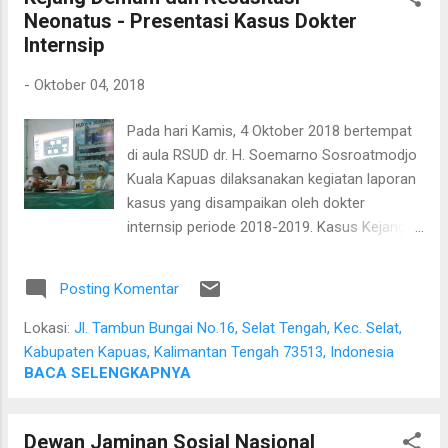
Neonatus - Presentasi Kasus Dokter
Internsip
-
Oktober 04, 2018
Pada hari Kamis, 4 Oktober 2018 bertempat
di aula RSUD dr. H. Soemarno Sosroatmodjo
Kuala Kapuas dilaksanakan kegiatan laporan
kasus yang disampaikan oleh dokter
internsip periode 2018-2019. Kasus Kejang
Demam Kompleks disampaikan oleh dr.
Roykedona Lisa Trixie . Presentasi
Posting Komentar
Resusitasi Neonatus oleh dr. Agnes Borneo.
Kedua kasus tersebut dibimbing oleh dr. Putri
Lokasi:
Jl. Tambun Bungai No.16, Selat Tengah, Kec. Selat,
Evalda, Sp.A. Pendamping yang hadir dalam
Kabupaten Kapuas, Kalimantan Tengah 73513, Indonesia
presentasi kasus ini adalah dr. Erny Indrawati
BACA SELENGKAPNYA
dan dr. Diana Yuniarti. Dari pihak manajemen
dihadiri oleh dr. Jum'atil Fajar, MHlthSc.
Dewan Jaminan Sosial Nasional
Pertanyaan yang muncul dari para peserta