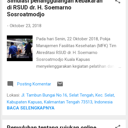
Simulasi penanggulangan kebakaran
di RSUD dr. H. Soemarno
Sosroatmodjo
-
Oktober 23, 2018
Pada hari Senin, 22 Oktober 2018, Pokja
Manajemen Fasilitas Kesehatan (MFK) Tim
Akreditasi RSUD dr. H. Soemarno
Sosroatmodjo Kuala Kapuas
menyelenggarakan kegiatan pelatihan dan
simulasi penanggulangan kebakaran di
rumah sakit. Kegiatan ini diikuti oleh berbagai
Posting Komentar
kalangan di dalam rumah sakit mulai dari
satpam, manajemen sampai para kepala
Lokasi:
Jl. Tambun Bungai No.16, Selat Tengah, Kec. Selat,
ruangan. Narasumber dalam kegiatan ini
Kabupaten Kapuas, Kalimantan Tengah 73513, Indonesia
adalah Satpol PP dan Damkar Kabupaten
BACA SELENGKAPNYA
Kapuas.
Penyuluhan tentang rujukan online