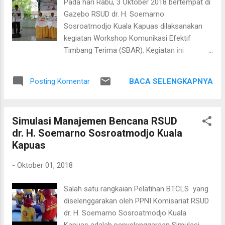
Pada hari Rabu, 3 Oktober 2018 bertempat di
BPJS Kesehatan; mengapa jumlah pasien
Gazebo RSUD dr. H. Soemarno
rujuk balik tidak sebanyak yang dilaporkan
Sosroatmodjo Kuala Kapuas dilaksanakan
oleh puskesmas; mereka juga menanyakan
kegiatan Workshop Komunikasi Efektif
masalah tunggakan Jamkesda di rumah
Timbang Terima (SBAR). Kegiatan ini
sakit. Rombongan yang dipimpin oleh dr.
dilaksanakan sebagai bagian dari proyek
Zainal Abidin ini juga menanyakan tentang
perubahan yang dilakukan oleh Ns.
kepesertaan karyawan yang non-PNS dalam
BACA SELENGKAPNYA
Posting Komentar
Hikmayanti, S.Kep. Peserta dari kegiatan ini
program Jaminan Kesehatan Nasional dan
adalah para perawat dan bidan yang bekerja
Jaminan Keselamatan Kerja. Mereka juga
di rumah sakit. Kegiatan ini dibuka oleh Wakil
menanyakan masalah jumlah pasien yang
Simulasi Manajemen Bencana RSUD
Bupati Kapuas, Drs. H. M. Nafiah Ibnor, MM.
dirujuk ke rumah sakit tipe B; berap...
dr. H. Soemarno Sosroatmodjo Kuala
Kapuas
-
Oktober 01, 2018
Salah satu rangkaian Pelatihan BTCLS yang
diselenggarakan oleh PPNI Komisariat RSUD
dr. H. Soemarno Sosroatmodjo Kuala
Kapuas adalah penyelenggaraan Simulasi