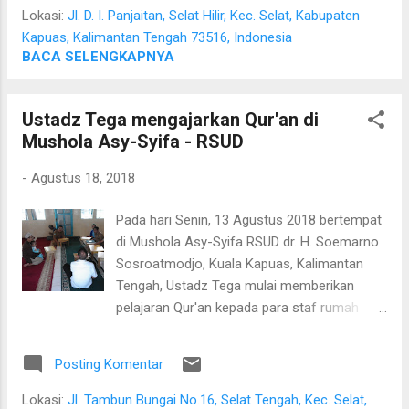
Kapuas, dr. Agus Waluyo, MM dan Plt. Kepala Dinas
Lokasi:
Jl. D. I. Panjaitan, Selat Hilir, Kec. Selat, Kabupaten
Komunikasi dan Informasi Kabupaten Kapuas, Dr. H.
Kapuas, Kalimantan Tengah 73516, Indonesia
Suwarno Muriyat, S.Ag, M.Pd. Kedua belah pihak bersepakat
BACA SELENGKAPNYA
untuk melaksanakan penyuluhan kesehatan di RSPD setiap
dua minggu sekali. Penyuluhan akan disampaikan oleh dokter
Ustadz Tega mengajarkan Qur'an di
dari rumah sakit
Mushola Asy-Syifa - RSUD
-
Agustus 18, 2018
Pada hari Senin, 13 Agustus 2018 bertempat
di Mushola Asy-Syifa RSUD dr. H. Soemarno
Sosroatmodjo, Kuala Kapuas, Kalimantan
Tengah, Ustadz Tega mulai memberikan
pelajaran Qur'an kepada para staf rumah
sakit. Beliau mengawali proses pembelajaran
dengan perkenalan diri beliau terlebih dahulu.
Posting Komentar
Beliau merupakan guru ketiga yang pernah
mengajarkan Qur'an di mushola ini.
Lokasi:
Jl. Tambun Bungai No.16, Selat Tengah, Kec. Selat,