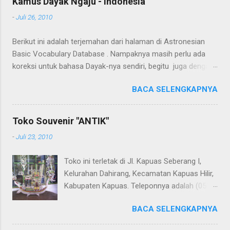
Kamus Dayak Ngaju - Indonesia
-
Juli 26, 2010
Berikut ini adalah terjemahan dari halaman di Astronesian
Basic Vocabulary Database . Nampaknya masih perlu ada
koreksi untuk bahasa Dayak-nya sendiri, begitu juga dengan
terjemahannya. Untuk penerjemahan menggunakan Google
BACA SELENGKAPNYA
Translate . Koreksi bahasa dibantu oleh Dra. Hernawaty,
M.Kes. Untuk koreksi dari halaman ini dapat diberikan pada
komentar. Upaya penerjemahan Kamus Bahasa Dayak -
Toko Souvenir "ANTIK"
Jerman sedang berlangsung, dapat dipantau pada: Kamus
-
Juli 23, 2010
Dayak Ngaju - Indonesia .
Toko ini terletak di Jl. Kapuas Seberang I,
Kelurahan Dahirang, Kecamatan Kapuas Hilir,
Kabupaten Kapuas. Teleponnya adalah (0513)
23655. Toko ini menjual berbagai souvenir
BACA SELENGKAPNYA
khas Kapuas seperti perahu naga yang
terbuat dari getah nyatu (sebagaimana