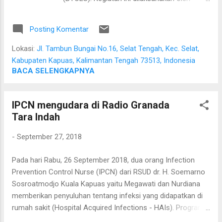
Dewan Pengurus Komisariat Persatuan
Perawat Nasional Indonesia (PPNI) RSUD dr.
Posting Komentar
H. Soemarno Sosroatmodjo Kuala Kapuas.
Narasumber pelatihan ini adalah Jakarta
Lokasi:
Jl. Tambun Bungai No.16, Selat Tengah, Kec. Selat,
Medical Service & Training 119 (JMS 119).
Kabupaten Kapuas, Kalimantan Tengah 73513, Indonesia
Peserta pelatihan adalah para perawat dari
BACA SELENGKAPNYA
rumah sakit, puskesmas baik yang berasal
dari Kapuas maupun luar Kapuas seperti
IPCN mengudara di Radio Granada
Palangka Raya. Dalam pelatihan ini para
Tara Indah
peserta diberi bekal tentang aktivasi "code
blue" dan "disaster management".
-
September 27, 2018
Direncanakan pada hari Ahad nanti akan
dilaksanakan kegiatan simulasi
Pada hari Rabu, 26 September 2018, dua orang Infection
penanggulangan bencana di halaman rumah
Prevention Control Nurse (IPCN) dari RSUD dr. H. Soemarno
sakit.
Sosroatmodjo Kuala Kapuas yaitu Megawati dan Nurdiana
memberikan penyuluhan tentang infeksi yang didapatkan di
rumah sakit (Hospital Acquired Infections - HAIs). Program
penyuluhan ini merupakan kerjasama antara rumah sakit