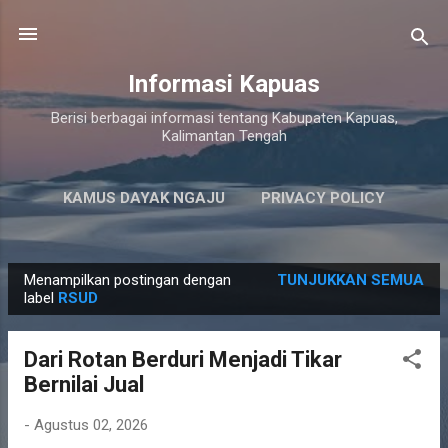
Langsung ke konten utama
Informasi Kapuas
Berisi berbagai informasi tentang Kabupaten Kapuas,
Kalimantan Tengah
KAMUS DAYAK NGAJU
PRIVACY POLICY
LAINNYA…
PERSYARATAN LAYANAN
Menampilkan postingan dengan
TUNJUKKAN SEMUA
P
label
RSUD
o
s
Dari Rotan Berduri Menjadi Tikar
t
Bernilai Jual
i
n
-
Agustus 02, 2026