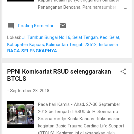
Penanganan Bencana. Para narasumber
merancang skenario bencana yang terjadi,
kemudian para peserta yang berasal dari
Posting Komentar
rumah sakit dan berbagai pihak yang terlibat
(seperti Puskesmas, PSC 119, Balakar 545)
Lokasi:
Jl. Tambun Bungai No.16, Selat Tengah, Kec. Selat,
melakukan penanganan terpadu terhadap
Kabupaten Kapuas, Kalimantan Tengah 73513, Indonesia
bencana tersebut. Kegiatan ini sangat
BACA SELENGKAPNYA
membantu proses akreditasi karena proses
simulasi penanganan bencana adalah salah
PPNI Komisariat RSUD selenggarakan
satu aspek yang harus dilaksanakan oleh
BTCLS
rumah sakit.
-
September 28, 2018
Pada hari Kamis - Ahad, 27-30 September
2018 bertempat di RSUD dr. H. Soemarno
Sosroatmodjo Kuala Kapuas dilaksanakan
kegiatan Basic Trauma Cardiac Life Support
(BTCLS). Kegiatan ini dilaksanakan oleh