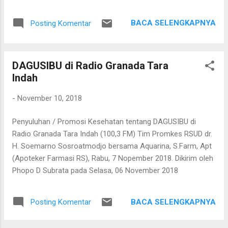
Setelah saling menyapa, percakapan kami berkembang
mengenai proses pengolahan rotan hingga menjadi bahan
BACA SELENGKAPNYA
Posting Komentar
baku tikar anyaman. Di tangan masyarakat setempat, rotan
berduri yang tumbuh liar menjulang di antara pepohonan
ternyata dapat diolah menjadi barang yang bermanfaat dan
DAGUSIBU di Radio Granada Tara
memiliki nilai ekonomi. Bapak tersebut bercerita bahwa rotan
Indah
yang sedang dibersihkannya berasal dari kebun karet yang
juga ditanami rotan. Tanaman itu diperkirakan telah berusia
-
November 10, 2018
sekitar sepuluh tahun. Rotan dikenal memiliki banyak duri
sehingga tidak mudah untuk ditarik dan dipanen. Menurutnya,
Penyuluhan / Promosi Kesehatan tentang DAGUSIBU di
sebelum menarik rotan, duri-duri pada bagian batang yang
Radio Granada Tara Indah (100,3 FM) Tim Promkes RSUD dr.
akan dipegang harus dibersihkan terlebih dahulu. Setelah
H. Soemarno Sosroatmodjo bersama Aquarina, S.Farm, Apt
bagian tersebut aman, barulah rotan dapat...
(Apoteker Farmasi RS), Rabu, 7 Nopember 2018. Dikirim oleh
Phopo D Subrata pada Selasa, 06 November 2018
BACA SELENGKAPNYA
Posting Komentar