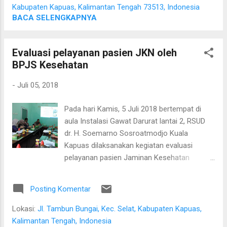
Kabupaten Kapuas, Kalimantan Tengah 73513, Indonesia
BACA SELENGKAPNYA
Evaluasi pelayanan pasien JKN oleh
BPJS Kesehatan
-
Juli 05, 2018
Pada hari Kamis, 5 Juli 2018 bertempat di
aula Instalasi Gawat Darurat lantai 2, RSUD
dr. H. Soemarno Sosroatmodjo Kuala
Kapuas dilaksanakan kegiatan evaluasi
pelayanan pasien Jaminan Kesehatan
Nasional oleh BPJS Kesehatan. Dalam
kesempatan tersebut pihak BPJS Kesehatan
Posting Komentar
Cabang Palangka Raya menyampaikan
evaluasi pelayanan pasien rawat jalan dan
Lokasi:
Jl. Tambun Bungai, Kec. Selat, Kabupaten Kapuas,
pasien rawat inap Triwulan 1 Tahun 2018.
Kalimantan Tengah, Indonesia