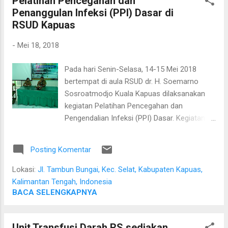
Pelatihan Pencegahan dan
anggota legislatif Pemilu 2019.
Penanggulan Infeksi (PPI) Dasar di
RSUD Kapuas
-
Mei 18, 2018
Pada hari Senin-Selasa, 14-15 Mei 2018
bertempat di aula RSUD dr. H. Soemarno
Sosroatmodjo Kuala Kapuas dilaksanakan
kegiatan Pelatihan Pencegahan dan
Pengendalian Infeksi (PPI) Dasar. Kegiatan ini
selenggarakan oleh Komite PPI rumah sakit,
dibuka oleh direktur dan diikuti oleh para
Posting Komentar
petugas rumah sakit. Adapun narasumber
pertemuan ini adalah para Infection
Lokasi:
Jl. Tambun Bungai, Kec. Selat, Kabupaten Kapuas,
Prevention Control Nurse (IPCN) dan
Kalimantan Tengah, Indonesia
petugas terkait lainnya. Foto-foto kiriman M.
BACA SELENGKAPNYA
Hipni
Unit Transfusi Darah RS sediakan