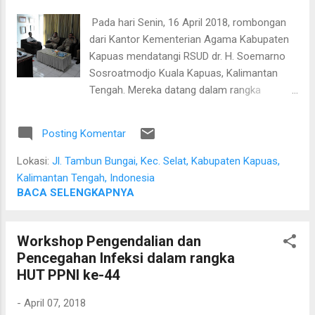
Pada hari Senin, 16 April 2018, rombongan
dari Kantor Kementerian Agama Kabupaten
Kapuas mendatangi RSUD dr. H. Soemarno
Sosroatmodjo Kuala Kapuas, Kalimantan
Tengah. Mereka datang dalam rangka
menjawab permohonan dari rumah sakit
untuk meningkatkan status Mushola Asy-
Posting Komentar
Syifa menjadi masjid. Pihak kementerian
agama menjelaskan bahwa selain syarat-
Lokasi:
Jl. Tambun Bungai, Kec. Selat, Kabupaten Kapuas,
syarat yang bersifat fisik, rumah sakit juga
Kalimantan Tengah, Indonesia
harus memastikan bahwa masjid tersebut
BACA SELENGKAPNYA
selalu terisi, khususnya saat-saat liburan
dimana karyawannya libur. Dalam
Workshop Pengendalian dan
sambutannya, Plt. Direktur RSUD dr. H.
Pencegahan Infeksi dalam rangka
Soemarno Sosroatmodjo Kuala Kapuas, dr.
HUT PPNI ke-44
Agus Waluyo, MM menjelaskan bahwa
masjid ini sangat diperlukan untuk keluarga
-
April 07, 2018
pasien yang sedang menunggu pasien, serta