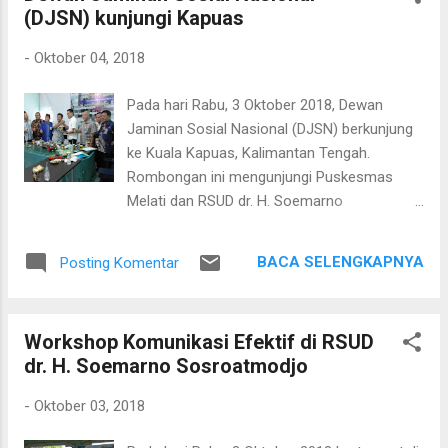
(DJSN) kunjungi Kapuas
adalah seputar definisi kejang demam;
sampai kapan resusitasi dilakukan dan
-
Oktober 04, 2018
mengapa vaksinasi tidak diberikan kepada
pasien yang mengalami malnutrisi. dr. Putri,
Pada hari Rabu, 3 Oktober 2018, Dewan
Sp.A menjelaskan bahwa resusitasi bayi baru
Jaminan Sosial Nasional (DJSN) berkunjung
lahir sebaiknya dilakukan oleh tiga orang. Bila
ke Kuala Kapuas, Kalimantan Tengah.
bayi baru lahir yang langsung nangis tapi
Rombongan ini mengunjungi Puskesmas
berat badannya kurang dari atau sama
Melati dan RSUD dr. H. Soemarno
dengan 1500 gram segera dibungkus dengan
Sosroatmodjo Kuala Kapuas. Dalam
plastik kecuali jalan napas. Be...
kunjungan tersebut mereka mendengarkan
BACA SELENGKAPNYA
Posting Komentar
paparan dari pimpinan puskesmas dan
direktur rumah sakit tentang pelayanan
pasien Jaminan Kesehatan Nasional - Kartu
Workshop Komunikasi Efektif di RSUD
Indonesia Sehat (JKN-KIS). Dalam
dr. H. Soemarno Sosroatmodjo
pertemuan di rumah sakit para anggota
DJSN mengajukan berbagai pertanyaan
-
Oktober 03, 2018
kepada direktur seputar besarnya tagihan
pelayanan JKN-KIS yang belum dibayar oleh