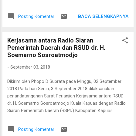
yang bekerjasama dengan BPJS Kesehatan.
Dalam pertemuan tersebut, Kepala Cabang
BACA SELENGKAPNYA
Posting Komentar
BPJS Kesehatan Palangka Raya, dr. Elke
menyampaikan bahwa banyak dokter
spesialis yang memiki praktek lebih dari 3 di
Kerjasama antara Radio Siaran
Kota Palangka Raya. Selain itu ada juga
Pemerintah Daerah dan RSUD dr. H.
masalah dokter umum yang tidak mau
Soemarno Sosroatmodjo
memberikan pelayanan kepada pasien BPJS
Kesehatan. Pertemuan ini menyepakati
-
September 03, 2018
bahwa untuk pelayanan oleh dokter umum
dapat dibenarkan sejauh hal tersebut berada
Dikirim oleh Phopo D Subrata pada Minggu, 02 September
dibawah supervisi dokter spesialis. Untuk
2018 Pada hari Senin, 3 September 2018 dilaksanakan
masalah PPDS, disepakati bahwa PPDS bisa
penandatanganan Surat Perjanjian Kerjasama antara RSUD
digunakan oleh rumah sakit karena
dr. H. Soemarno Sosroatmodjo Kuala Kapuas dengan Radio
keterbatasan sumber daya manusia. Surat
Siaran Pemerintah Daerah (RSPD) Kabupaten Kapuas
penugasan dari kementerian kesehatan bisa
tentang Promosi Kesehatan. Penandatanganan ini
menjadi dasar bagi penerimaan PPDS oleh
dilaksanakan di studio RSPD. Penandatanganan dilakukan
rumah sakit.
Posting Komentar
oleh Plt. Direktur RSUD dr. H. Soemarno Sosroatmodjo Kuala