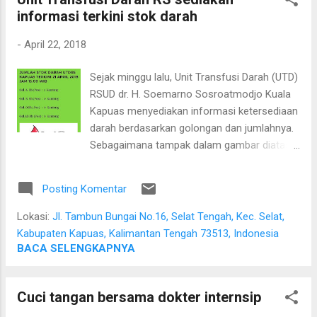
informasi terkini stok darah
-
April 22, 2018
Sejak minggu lalu, Unit Transfusi Darah (UTD)
RSUD dr. H. Soemarno Sosroatmodjo Kuala
Kapuas menyediakan informasi ketersediaan
darah berdasarkan golongan dan jumlahnya.
Sebagaimana tampak dalam gambar diatas,
kita ketahui per tanggal 21 April 2018,
sebagian besar darah kosong
Posting Komentar
ketersediaannya di UTD. Informasi ini dapat
diakses oleh masyarakat melalui situs resmi
Lokasi:
Jl. Tambun Bungai No.16, Selat Tengah, Kec. Selat,
RSUD dr. H. Soemarno Sosroatmodjo Kuala
Kabupaten Kapuas, Kalimantan Tengah 73513, Indonesia
Kapuas di: http://www.rsud.kapuaskab.go.id/
BACA SELENGKAPNYA
Cuci tangan bersama dokter internsip