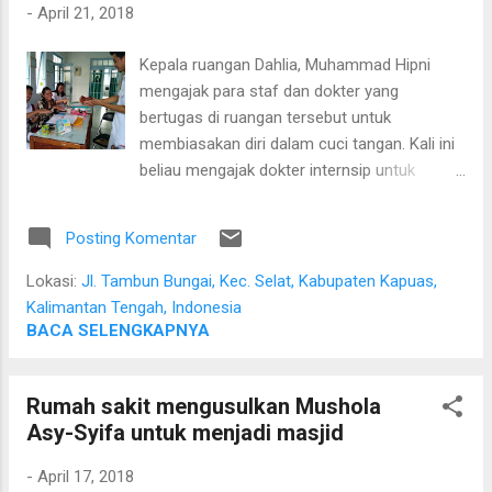
-
April 21, 2018
Kepala ruangan Dahlia, Muhammad Hipni
mengajak para staf dan dokter yang
bertugas di ruangan tersebut untuk
membiasakan diri dalam cuci tangan. Kali ini
beliau mengajak dokter internsip untuk
sama-sama melakukan kegiatan cuci tangan
di ruangan Dahlia, RSUD dr. H. Soemarno
Posting Komentar
Sostoatmodjo.
Lokasi:
Jl. Tambun Bungai, Kec. Selat, Kabupaten Kapuas,
Kalimantan Tengah, Indonesia
BACA SELENGKAPNYA
Rumah sakit mengusulkan Mushola
Asy-Syifa untuk menjadi masjid
-
April 17, 2018