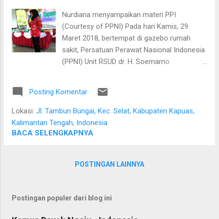
pasien-pasien yang sedang menunggu
Nurdiana menyampaikan materi PPI
pelayanan di rumah sakit (misalnya antri di
(Courtesy of PPNI) Pada hari Kamis, 29
apotek) sehingga mereka tidak perlu jauh-
Maret 2018, bertempat di gazebo rumah
jauh ke Masjid Agung Al-Mukarram. Setelah
sakit, Persatuan Perawat Nasional Indonesia
menghadap direktur, rombongan langsung
(PPNI) Unit RSUD dr. H. Soemarno
melakukan peninjauan ke Mushola Asy-Syifa,
Sosroatmodjo Kuala Kapuas
melakukan pengukuran serta menentuka...
menyelenggarakan workshop keperawatan
Posting Komentar
dengan topik Pengendalian dan Pencegahan
Infeksi (PPI). Materi ini disampaikan oleh
Lokasi:
Jl. Tambun Bungai, Kec. Selat, Kabupaten Kapuas,
Infection Prevention Control Nurse (IPCN)
Kalimantan Tengah, Indonesia
rumah sakit yaitu Mariasi dan Nurdiana.
BACA SELENGKAPNYA
Kegiatan ini diikuti oleh para perawat yang
bekerja di rumah sakit dan puskesmas.
POSTINGAN LAINNYA
Dalam kegiatan ini juga dilakukan
pemotongan kue ulang tahun oleh pengurus
PPNI Kabupaten Kapuas. Hadir juga dalam
Postingan populer dari blog ini
kegiatan ini Bapak Dusi, SKM, MM, Camat
Tamban Catur.