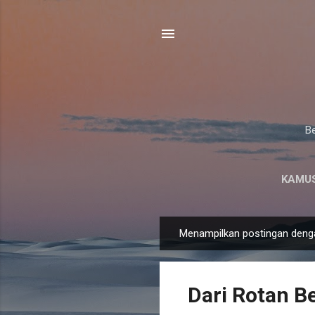
Be
KAMUS
Menampilkan postingan deng
P
o
s
Dari Rotan Be
t
i