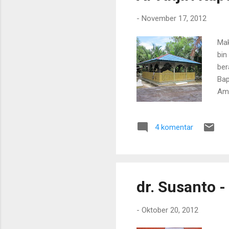
-
November 17, 2012
Mak
bin
ber
Bap
Amu
ber
mem
4 komentar
men
dr. Susanto 
-
Oktober 20, 2012