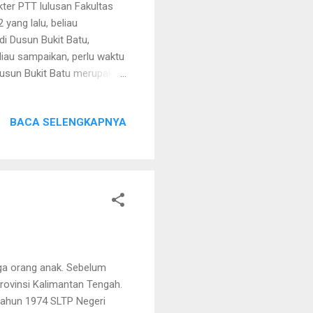
kter PTT lulusan Fakultas
yang lalu, beliau
i Dusun Bukit Batu,
iau sampaikan, perlu waktu
usun Bukit Batu merupakan
tok). Lokasi praktek ini
 daerah hulu dari Sungai
BACA SELENGKAPNYA
tiga orang anak. Sebelum
Provinsi Kalimantan Tengah.
 tahun 1974 SLTP Negeri