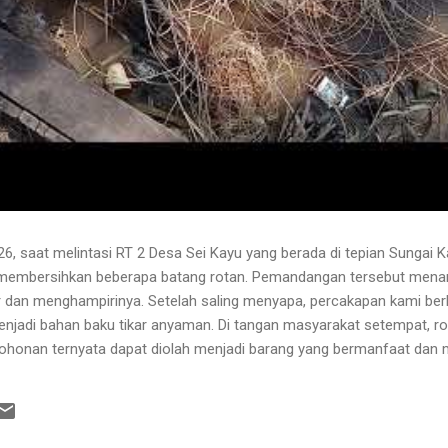
6, saat melintasi RT 2 Desa Sei Kayu yang berada di tepian Sungai K
 membersihkan beberapa batang rotan. Pemandangan tersebut menari
 dan menghampirinya. Setelah saling menyapa, percakapan kami b
njadi bahan baku tikar anyaman. Di tangan masyarakat setempat, r
pohonan ternyata dapat diolah menjadi barang yang bermanfaat dan me
hwa rotan yang sedang dibersihkannya berasal dari kebun karet yang
lah berusia sekitar sepuluh tahun. Rotan dikenal memiliki banyak dur
 Menurutnya, sebelum menarik rotan, duri-duri pada bagian batang ya
 Setelah bagian tersebut aman, barulah rotan dapat...