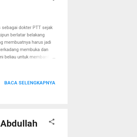
s sebagai dokter PTT sejak
ipun berlatar belakang
ang membuatnya harus jadi
n terkadang membuka dan
ni beliau untuk membantu
 awal 2013 ini sangat
k dokter gigi ini sendirian
okter gigi ini, karena
BACA SELENGKAPNYA
kesmas. Puskesmas
pala puskesmas, mereka
 Abdullah