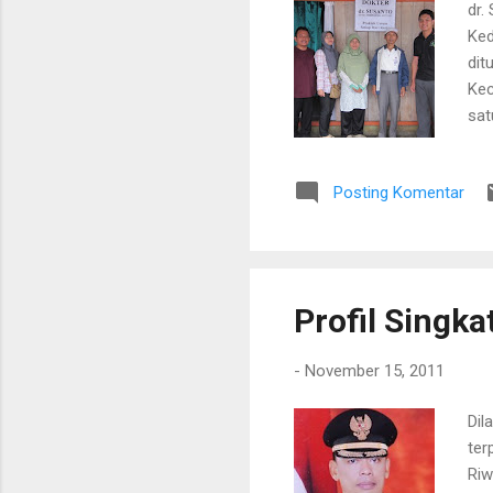
dr.
Ked
dit
Kec
sat
dae
ada
Posting Komentar
Mur
Profil Singk
-
November 15, 2011
Dil
ter
Riw