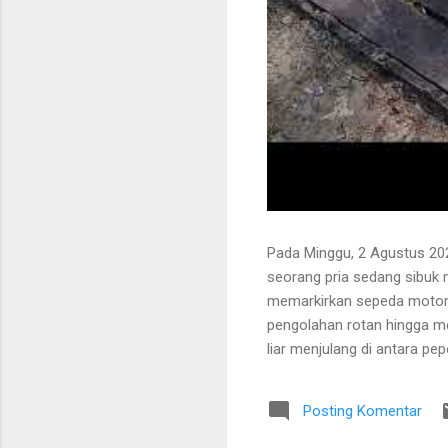
Pada Minggu, 2 Agustus 202
seorang pria sedang sibuk
memarkirkan sepeda motor
pengolahan rotan hingga me
liar menjulang di antara pe
Bapak tersebut bercerita ba
Tanaman itu diperkirakan te
Posting Komentar
untuk ditarik dan dipanen.
dibersihkan terlebih dahulu.