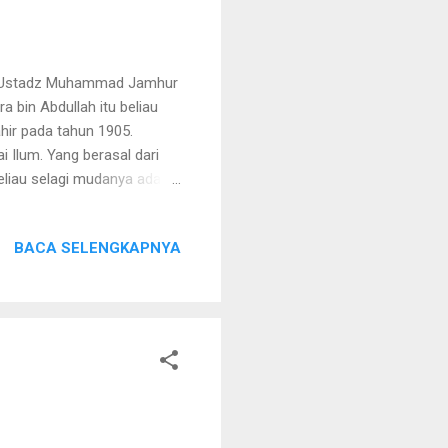
Al-Ustadz Muhammad Jamhur
bin Abdullah itu beliau
ahir pada tahun 1905.
 Ilum. Yang berasal dari
liau selagi mudanya adalah
thariqah. Beliau ini pernah
thariqah syadzaliyah, dan
BACA SELENGKAPNYA
ul Qadir selama 29 tahun.
h