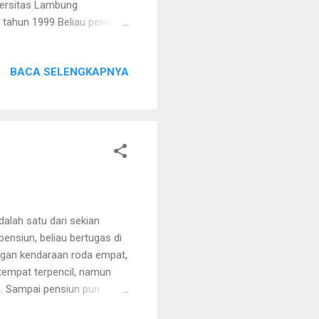
versitas Lambung
s tahun 1999 Beliau pernah
Pengalaman organisasi dan
1990-2001) Direktur
BACA SELENGKAPNYA
(2000-2007) Ketua Komisi D
 (2006-2009) Ketua
ntun GNOTA Kalimantan
alah satu dari sekian
ensiun, beliau bertugas di
engan kendaraan roda empat,
 tempat terpencil, namun
. Sampai pensiun pun
n. Pengabdian beliau