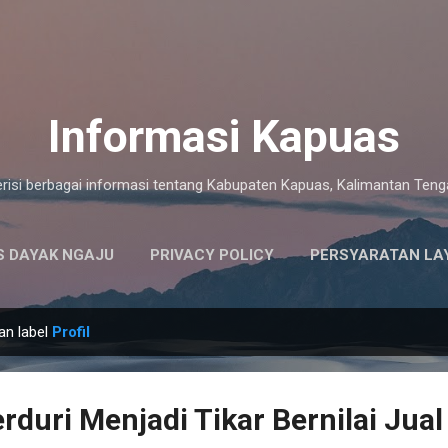
Langsung ke konten utama
Informasi Kapuas
risi berbagai informasi tentang Kabupaten Kapuas, Kalimantan Ten
 DAYAK NGAJU
PRIVACY POLICY
PERSYARATAN LA
an label
Profil
rduri Menjadi Tikar Bernilai Jual