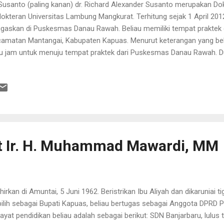
 Susanto (paling kanan) dr. Richard Alexander Susanto merupakan Do
okteran Universitas Lambung Mangkurat. Terhitung sejak 1 April 2012 
ugaskan di Puskesmas Danau Rawah. Beliau memiliki tempat praktek d
amatan Mantangai, Kabupaten Kapuas. Menurut keterangan yang bel
u jam untuk menuju tempat praktek dari Puskesmas Danau Rawah. D
rah lintasan jalan Trans Kalimantan jalur tengah (Palangka Raya - Bun
lah untuk mendekatkan pelayanan kepada masyarakat yang berada di
oi seperti dari Desa Pantar Kabali.
at Ir. H. Muhammad Mawardi, MM
ahirkan di Amuntai, 5 Juni 1962. Beristrikan Ibu Aliyah dan dikaruniai 
pilih sebagai Bupati Kapuas, beliau bertugas sebagai Anggota DPRD 
ayat pendidikan beliau adalah sebagai berikut: SDN Banjarbaru, lulus