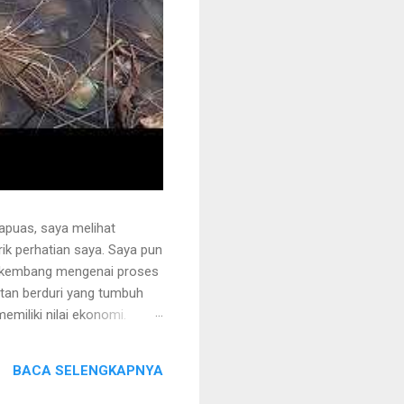
apuas, saya melihat
k perhatian saya. Saya pun
erkembang mengenai proses
otan berduri yang tumbuh
miliki nilai ekonomi.
 juga ditanami rotan.
i sehingga tidak mudah
BACA SELENGKAPNYA
ng akan dipegang harus