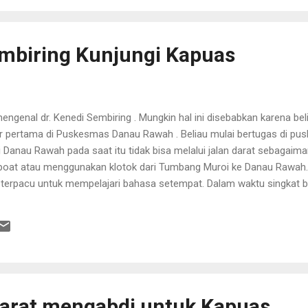
embiring Kunjungi Kapuas
ngenal dr. Kenedi Sembiring . Mungkin hal ini disebabkan karena bel
r pertama di Puskesmas Danau Rawah . Beliau mulai bertugas di pus
Danau Rawah pada saat itu tidak bisa melalui jalan darat sebagaiman
at atau menggunakan klotok dari Tumbang Muroi ke Danau Rawah.
terpacu untuk mempelajari bahasa setempat. Dalam waktu singkat be
sa Dayak. Hal tersebut mau tidak mau harus beliau lakukan karena
ngat beliau untuk menolong pasien ditunjukkan dengan kesungguhan
dari Danau Rawah ke Mantangai mendampingi pasien untuk dirujuk ke 
tidak membuat beliau menjadi patah semanga...
Barat mengabdi untuk Kapuas