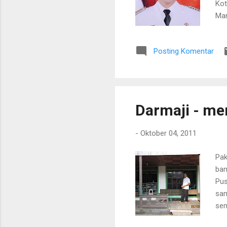
Kot
Man
men
pek
Posting Komentar
Keu
DPR
Yay
Ten
Darmaji - men
-
Oktober 04, 2011
Pak
ban
Pus
sam
sem
bel