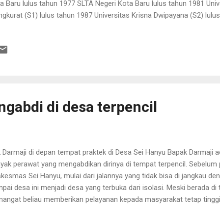
a Baru lulus tahun 1977 SLTA Negeri Kota Baru lulus tahun 1981 Uni
gkurat (S1) lulus tahun 1987 Universitas Krisna Dwipayana (S2) lulu
jabat sebagai Bendahara DPD PDI-Perjuangan Kalimantan Tengah. 
erjaan beliau adalah sebagai berikut: Kepala Cabang Djajanti Group (
angan PT. Batang Garing (1998-2000) Komisaris PT. Batang Garing 
D Provinsi Kalimantan Tengah (2004-2009) PMI Kota Palangka Raya
asan Pembangunan Isen Mulang Kalteng (2001-2006) Dewan Penya
gah (2000-2004) Dewan Pengasuh Badan Pengelola Dana Levy...
gabdi di desa terpencil
 Darmaji di depan tempat praktek di Desa Sei Hanyu Bapak Darmaji ad
yak perawat yang mengabdikan dirinya di tempat terpencil. Sebelum p
kesmas Sei Hanyu, mulai dari jalannya yang tidak bisa di jangkau d
pai desa ini menjadi desa yang terbuka dari isolasi. Meski berada di
angat beliau memberikan pelayanan kepada masyarakat tetap tinggi
iau tetap memberikan pelayanan kepada masyarakat yang memerluka