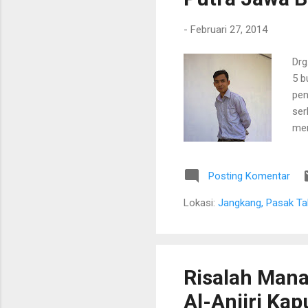
-
Februari 27, 2014
Drg
5 b
pen
ser
men
pim
sed
Posting Komentar
ber
ban
Lokasi:
Jangkang, Pasak Ta
Jan
ber
Risalah Mana
Al-Anjiri Ka