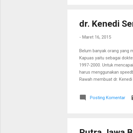
dr. Kenedi S
-
Maret 16, 2015
Belum banyak orang yang me
Kapuas yaitu sebagai dokte
1997-2000. Untuk mencapai 
harus menggunakan speedbo
Rawah membuat dr. Kenedi 
berbicara menggunakan baha
adalah bahasa Dayak. Sema
Posting Komentar
Beliau pernah naik klotok 
dalam melaksanakan tugas 
Putra Jawa 