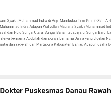
am Syaikh Muhammad Indra di Anjir Mambulau Timr Km. 7 Oleh: 
 Muhammad Indra Adapun Waliyullah Maulana Syaikh Muhammad Indra 
asal dari Hulu Sungai Utara, Sungai Banar, tepatnya di Sungai Baru. L
aknya bernama Abdullah dan ibunya bernama Jahra yang digelari Nyai
ntai dan sebelah dari Martapura Kabupaten Banjar. Adapun usaha be
tani dan bertukang jam. Untuk cari nafkah. Sebelum ia menjalani jalan 
iliki bermacam-macam thariqah. Thariqah yang diajarkannya adalah 
untut ilmu agama di Amuntai dengan Syaikh Maulana Ahmad bin Abd
- Dokter Puskesmas Danau Rawa