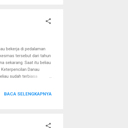
iau bekerja di pedalaman
kesmas tersebut dari tahun
a sekarang. Saat itu beliau
 Keterpencilan Danau
liau sudah terbiasa
 bahasa masyarakat sekitar
 beliau menangani pasien.
BACA SELENGKAPNYA
Kuala Kapuas. Keterpencilan