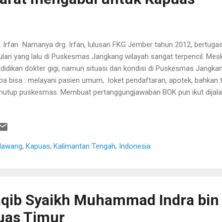
. Irfan Namanya drg. Irfan, lulusan FKG Jember tahun 2012, bertuga
ulan yang lalu di Puskesmas Jangkang wilayah sangat terpencil. Mesk
didikan dokter gigi, namun situasi dan kondisi di Puskesmas Jangk
ba bisa : melayani pasien umum, loket pendaftaran, apotek, bahka
utup puskesmas. Membuat pertanggungjawaban BOK pun ikut dijala
pinan Puskesmas. Ini karena SDM di Puskesmas yang baru lahir sejak
ikit. Di hari libur cuti bersama Natal dan tahun baru lalu tidak heran pa
tugas di puskesmas. Pimpinan Puskesmas sangat sayang dengan pak d
yak membantu pelayanan dan urusan administrasi manajemen pus
lawang, Kapuas, Kalimantan Tengah, Indonesia
gkang, Kecamatan Pasak Talawang, Kabupaten Kapuas Bersama ke
dua tinggal bertetangga menempati dua buah...
qib Syaikh Muhammad Indra bin
puas Timur